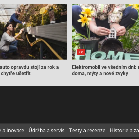
PR
auto opravdu stojí za rok a
Elektromobil ve všedním dni: 
chytře ušetřit
doma, mýty a nové zvyky
 a inovace
Údržba a servis
Testy a recenze
Historie a z