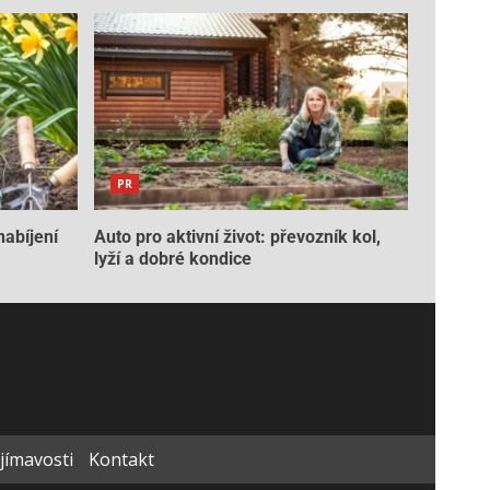
PR
nabíjení
Auto pro aktivní život: převozník kol,
lyží a dobré kondice
ajímavosti
Kontakt