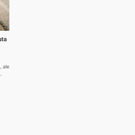
uta
, ale
.