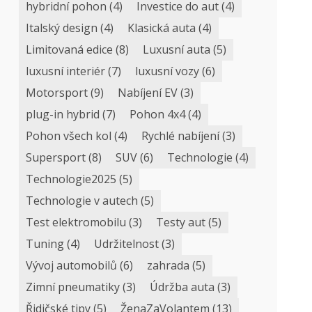
hybridní pohon
(4)
Investice do aut
(4)
Italský design
(4)
Klasická auta
(4)
Limitovaná edice
(8)
Luxusní auta
(5)
luxusní interiér
(7)
luxusní vozy
(6)
Motorsport
(9)
Nabíjení EV
(3)
plug-in hybrid
(7)
Pohon 4x4
(4)
Pohon všech kol
(4)
Rychlé nabíjení
(3)
Supersport
(8)
SUV
(6)
Technologie
(4)
Technologie2025
(5)
Technologie v autech
(5)
Test elektromobilu
(3)
Testy aut
(5)
Tuning
(4)
Udržitelnost
(3)
Vývoj automobilů
(6)
zahrada
(5)
Zimní pneumatiky
(3)
Údržba auta
(3)
Řidičské tipy
(5)
ŽenaZaVolantem
(13)