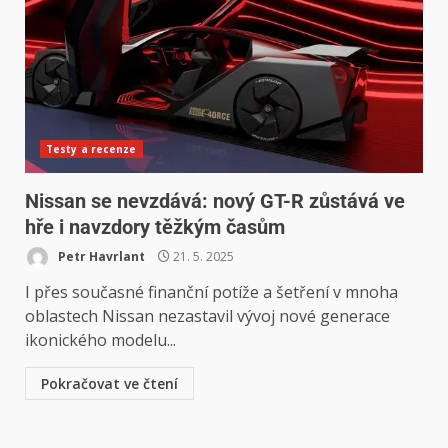
Testy a recenze
Nissan se nevzdává: nový GT-R zůstává ve
hře i navzdory těžkým časům
Petr Havrlant
21. 5. 2025
I přes současné finanční potíže a šetření v mnoha
oblastech Nissan nezastavil vývoj nové generace
ikonického modelu...
Pokračovat ve čtení