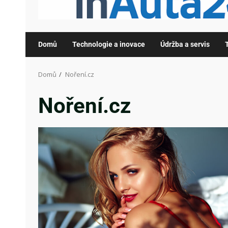
Domů
Technologie a inovace
Údržba a servis
Domů
Noření.cz
Noření.cz