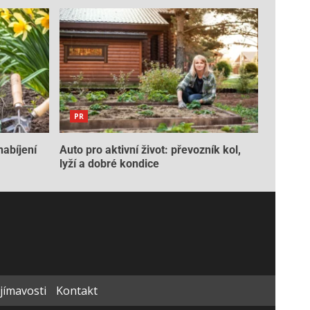
PR
nabíjení
Auto pro aktivní život: převozník kol,
lyží a dobré kondice
ajímavosti
Kontakt