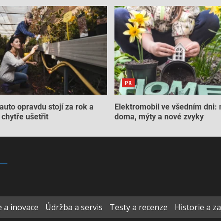
PR
auto opravdu stojí za rok a
Elektromobil ve všedním dni: 
chytře ušetřit
doma, mýty a nové zvyky
 a inovace
Údržba a servis
Testy a recenze
Historie a z