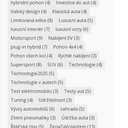
hybridní pohon
(4)
Investice do aut
(4)
Italský design
(4)
Klasická auta
(4)
Limitovaná edice
(8)
Luxusní auta
(5)
luxusní interiér
(7)
luxusní vozy
(6)
Motorsport
(9)
Nabíjení EV
(3)
plug-in hybrid
(7)
Pohon 4x4
(4)
Pohon všech kol
(4)
Rychlé nabíjení
(3)
Supersport
(8)
SUV
(6)
Technologie
(4)
Technologie2025
(5)
Technologie v autech
(5)
Test elektromobilu
(3)
Testy aut
(5)
Tuning
(4)
Udržitelnost
(3)
Vývoj automobilů
(6)
zahrada
(5)
Zimní pneumatiky
(3)
Údržba auta
(3)
Řidičské tipy
(5)
ŽenaZaVolantem
(13)