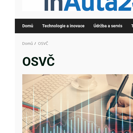
Domů
Technologie a inovace
Údržba a servis
Domů
OSVČ
OSVČ