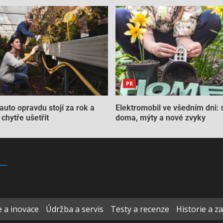
PR
auto opravdu stojí za rok a
Elektromobil ve všedním dni: 
chytře ušetřit
doma, mýty a nové zvyky
 a inovace
Údržba a servis
Testy a recenze
Historie a z