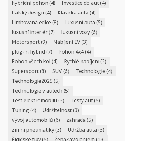
hybridní pohon
(4)
Investice do aut
(4)
Italský design
(4)
Klasická auta
(4)
Limitovaná edice
(8)
Luxusní auta
(5)
luxusní interiér
(7)
luxusní vozy
(6)
Motorsport
(9)
Nabíjení EV
(3)
plug-in hybrid
(7)
Pohon 4x4
(4)
Pohon všech kol
(4)
Rychlé nabíjení
(3)
Supersport
(8)
SUV
(6)
Technologie
(4)
Technologie2025
(5)
Technologie v autech
(5)
Test elektromobilu
(3)
Testy aut
(5)
Tuning
(4)
Udržitelnost
(3)
Vývoj automobilů
(6)
zahrada
(5)
Zimní pneumatiky
(3)
Údržba auta
(3)
Řidičské tipy
(5)
ŽenaZaVolantem
(13)