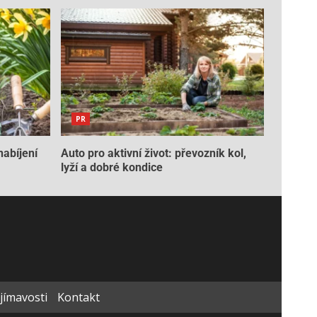
PR
nabíjení
Auto pro aktivní život: převozník kol,
lyží a dobré kondice
ajímavosti
Kontakt