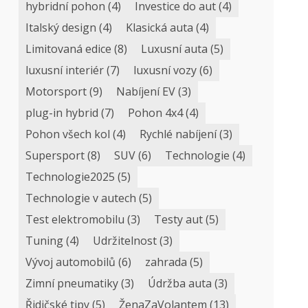
hybridní pohon
(4)
Investice do aut
(4)
Italský design
(4)
Klasická auta
(4)
Limitovaná edice
(8)
Luxusní auta
(5)
luxusní interiér
(7)
luxusní vozy
(6)
Motorsport
(9)
Nabíjení EV
(3)
plug-in hybrid
(7)
Pohon 4x4
(4)
Pohon všech kol
(4)
Rychlé nabíjení
(3)
Supersport
(8)
SUV
(6)
Technologie
(4)
Technologie2025
(5)
Technologie v autech
(5)
Test elektromobilu
(3)
Testy aut
(5)
Tuning
(4)
Udržitelnost
(3)
Vývoj automobilů
(6)
zahrada
(5)
Zimní pneumatiky
(3)
Údržba auta
(3)
Řidičské tipy
(5)
ŽenaZaVolantem
(13)