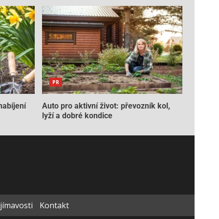
PR
nabíjení
Auto pro aktivní život: převozník kol,
lyží a dobré kondice
ajímavosti
Kontakt