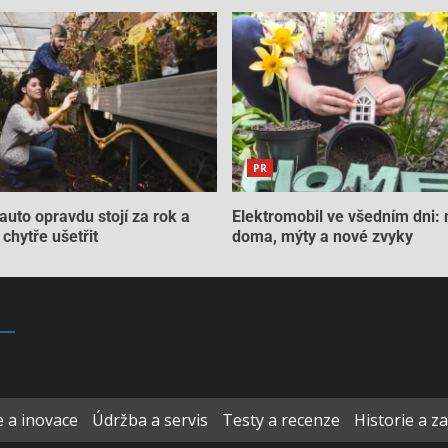
PR
auto opravdu stojí za rok a
Elektromobil ve všedním dni: 
chytře ušetřit
doma, mýty a nové zvyky
 a inovace
Údržba a servis
Testy a recenze
Historie a z