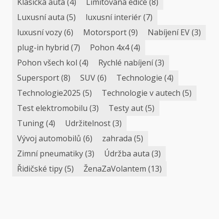
Klasická auta
(4)
Limitovaná edice
(8)
Luxusní auta
(5)
luxusní interiér
(7)
luxusní vozy
(6)
Motorsport
(9)
Nabíjení EV
(3)
plug-in hybrid
(7)
Pohon 4x4
(4)
Pohon všech kol
(4)
Rychlé nabíjení
(3)
Supersport
(8)
SUV
(6)
Technologie
(4)
Technologie2025
(5)
Technologie v autech
(5)
Test elektromobilu
(3)
Testy aut
(5)
Tuning
(4)
Udržitelnost
(3)
Vývoj automobilů
(6)
zahrada
(5)
Zimní pneumatiky
(3)
Údržba auta
(3)
Řidičské tipy
(5)
ŽenaZaVolantem
(13)