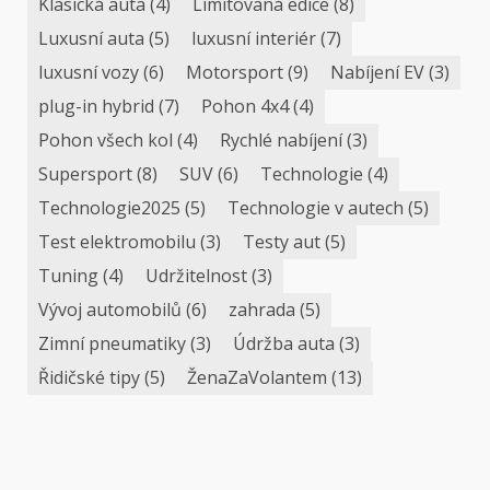
Klasická auta
(4)
Limitovaná edice
(8)
Luxusní auta
(5)
luxusní interiér
(7)
luxusní vozy
(6)
Motorsport
(9)
Nabíjení EV
(3)
plug-in hybrid
(7)
Pohon 4x4
(4)
Pohon všech kol
(4)
Rychlé nabíjení
(3)
Supersport
(8)
SUV
(6)
Technologie
(4)
Technologie2025
(5)
Technologie v autech
(5)
Test elektromobilu
(3)
Testy aut
(5)
Tuning
(4)
Udržitelnost
(3)
Vývoj automobilů
(6)
zahrada
(5)
Zimní pneumatiky
(3)
Údržba auta
(3)
Řidičské tipy
(5)
ŽenaZaVolantem
(13)