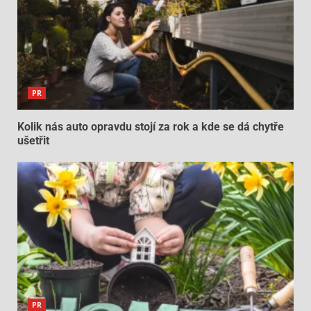
PR
Kolik nás auto opravdu stojí za rok a kde se dá chytře
ušetřit
PR