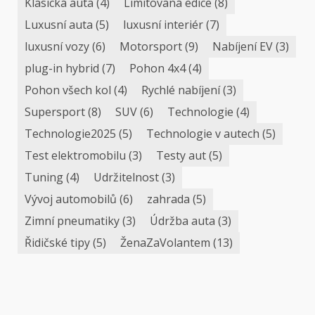
Klasická auta
(4)
Limitovaná edice
(8)
Luxusní auta
(5)
luxusní interiér
(7)
luxusní vozy
(6)
Motorsport
(9)
Nabíjení EV
(3)
plug-in hybrid
(7)
Pohon 4x4
(4)
Pohon všech kol
(4)
Rychlé nabíjení
(3)
Supersport
(8)
SUV
(6)
Technologie
(4)
Technologie2025
(5)
Technologie v autech
(5)
Test elektromobilu
(3)
Testy aut
(5)
Tuning
(4)
Udržitelnost
(3)
Vývoj automobilů
(6)
zahrada
(5)
Zimní pneumatiky
(3)
Údržba auta
(3)
Řidičské tipy
(5)
ŽenaZaVolantem
(13)