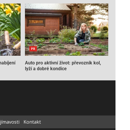
PR
nabíjení
Auto pro aktivní život: převozník kol,
lyží a dobré kondice
ajímavosti
Kontakt