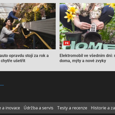
PR
auto opravdu stojí za rok a
Elektromobil ve všedním dni: 
chytře ušetřit
doma, mýty a nové zvyky
 a inovace
Údržba a servis
Testy a recenze
Historie a z