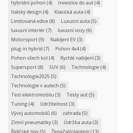
hybridní pohon
(4)
Investice do aut
(4)
Italský design
(4)
Klasická auta
(4)
Limitovaná edice
(8)
Luxusní auta
(5)
luxusní interiér
(7)
luxusní vozy
(6)
Motorsport
(9)
Nabíjení EV
(3)
plug-in hybrid
(7)
Pohon 4x4
(4)
Pohon všech kol
(4)
Rychlé nabíjení
(3)
Supersport
(8)
SUV
(6)
Technologie
(4)
Technologie2025
(5)
Technologie v autech
(5)
Test elektromobilu
(3)
Testy aut
(5)
Tuning
(4)
Udržitelnost
(3)
Vývoj automobilů
(6)
zahrada
(5)
Zimní pneumatiky
(3)
Údržba auta
(3)
Řidičské tipy
(5)
ŽenaZaVolantem
(13)