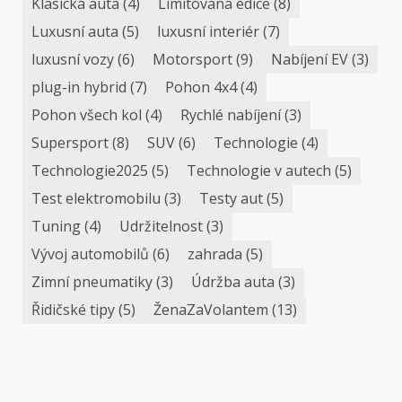
Klasická auta
(4)
Limitovaná edice
(8)
Luxusní auta
(5)
luxusní interiér
(7)
luxusní vozy
(6)
Motorsport
(9)
Nabíjení EV
(3)
plug-in hybrid
(7)
Pohon 4x4
(4)
Pohon všech kol
(4)
Rychlé nabíjení
(3)
Supersport
(8)
SUV
(6)
Technologie
(4)
Technologie2025
(5)
Technologie v autech
(5)
Test elektromobilu
(3)
Testy aut
(5)
Tuning
(4)
Udržitelnost
(3)
Vývoj automobilů
(6)
zahrada
(5)
Zimní pneumatiky
(3)
Údržba auta
(3)
Řidičské tipy
(5)
ŽenaZaVolantem
(13)