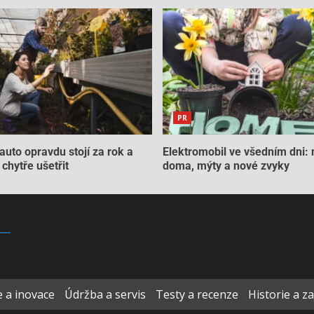
PR
auto opravdu stojí za rok a
Elektromobil ve všedním dni: 
chytře ušetřit
doma, mýty a nové zvyky
 a inovace
Údržba a servis
Testy a recenze
Historie a z