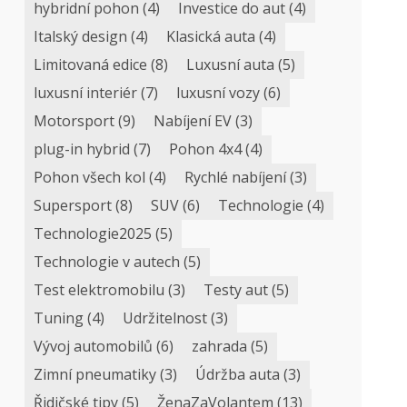
hybridní pohon
(4)
Investice do aut
(4)
Italský design
(4)
Klasická auta
(4)
Limitovaná edice
(8)
Luxusní auta
(5)
luxusní interiér
(7)
luxusní vozy
(6)
Motorsport
(9)
Nabíjení EV
(3)
plug-in hybrid
(7)
Pohon 4x4
(4)
Pohon všech kol
(4)
Rychlé nabíjení
(3)
Supersport
(8)
SUV
(6)
Technologie
(4)
Technologie2025
(5)
Technologie v autech
(5)
Test elektromobilu
(3)
Testy aut
(5)
Tuning
(4)
Udržitelnost
(3)
Vývoj automobilů
(6)
zahrada
(5)
Zimní pneumatiky
(3)
Údržba auta
(3)
Řidičské tipy
(5)
ŽenaZaVolantem
(13)