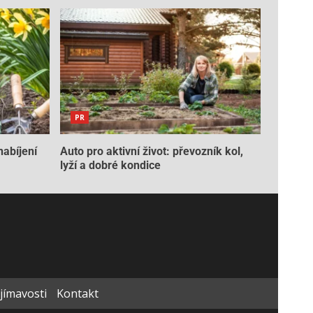
PR
nabíjení
Auto pro aktivní život: převozník kol,
lyží a dobré kondice
ajímavosti
Kontakt