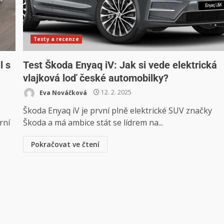
Testy a recenze
l s
Test Škoda Enyaq iV: Jak si vede elektrická
vlajková loď české automobilky?
Eva Nováčková
12. 2. 2025
Škoda Enyaq iV je první plně elektrické SUV značky
rní
Škoda a má ambice stát se lídrem na...
Pokračovat ve čtení