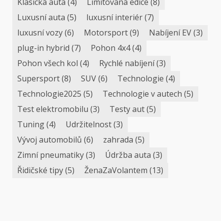
Klasická auta
(4)
Limitovaná edice
(8)
Luxusní auta
(5)
luxusní interiér
(7)
luxusní vozy
(6)
Motorsport
(9)
Nabíjení EV
(3)
plug-in hybrid
(7)
Pohon 4x4
(4)
Pohon všech kol
(4)
Rychlé nabíjení
(3)
Supersport
(8)
SUV
(6)
Technologie
(4)
Technologie2025
(5)
Technologie v autech
(5)
Test elektromobilu
(3)
Testy aut
(5)
Tuning
(4)
Udržitelnost
(3)
Vývoj automobilů
(6)
zahrada
(5)
Zimní pneumatiky
(3)
Údržba auta
(3)
Řidičské tipy
(5)
ŽenaZaVolantem
(13)