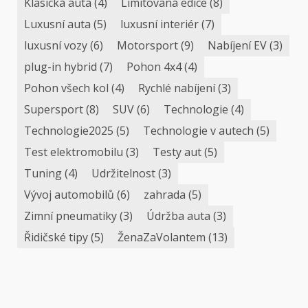
Klasická auta
(4)
Limitovaná edice
(8)
Luxusní auta
(5)
luxusní interiér
(7)
luxusní vozy
(6)
Motorsport
(9)
Nabíjení EV
(3)
plug-in hybrid
(7)
Pohon 4x4
(4)
Pohon všech kol
(4)
Rychlé nabíjení
(3)
Supersport
(8)
SUV
(6)
Technologie
(4)
Technologie2025
(5)
Technologie v autech
(5)
Test elektromobilu
(3)
Testy aut
(5)
Tuning
(4)
Udržitelnost
(3)
Vývoj automobilů
(6)
zahrada
(5)
Zimní pneumatiky
(3)
Údržba auta
(3)
Řidičské tipy
(5)
ŽenaZaVolantem
(13)