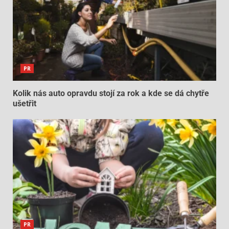
PR
Kolik nás auto opravdu stojí za rok a kde se dá chytře
ušetřit
PR