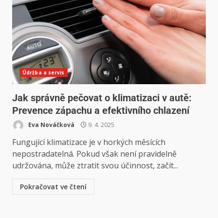
Údržba a servis
Jak správně pečovat o klimatizaci v autě:
Prevence zápachu a efektivního chlazení
Eva Nováčková
9. 4. 2025
Fungující klimatizace je v horkých měsících
nepostradatelná. Pokud však není pravidelně
udržována, může ztratit svou účinnost, začít...
Pokračovat ve čtení