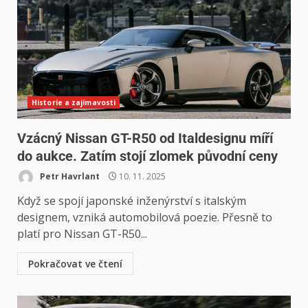
Historie a zajímavosti
Vzácný Nissan GT-R50 od Italdesignu míří
do aukce. Zatím stojí zlomek původní ceny
Petr Havrlant
10. 11. 2025
Když se spojí japonské inženýrství s italským
designem, vzniká automobilová poezie. Přesně to
platí pro Nissan GT-R50...
Pokračovat ve čtení