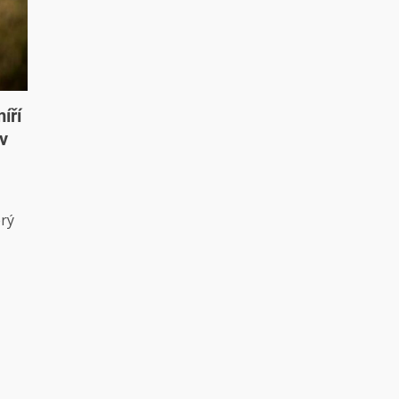
íří
v
erý