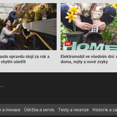
PR
auto opravdu stojí za rok a
Elektromobil ve všedním dni: 
chytře ušetřit
doma, mýty a nové zvyky
 a inovace
Údržba a servis
Testy a recenze
Historie a z