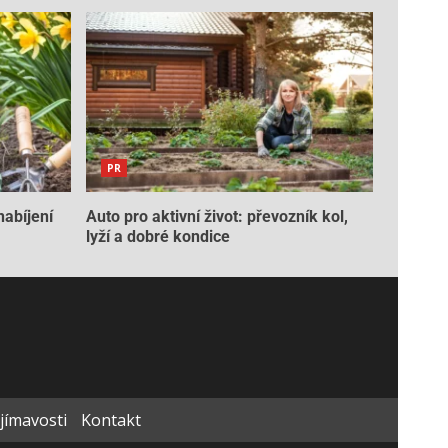
PR
nabíjení
Auto pro aktivní život: převozník kol,
lyží a dobré kondice
ajímavosti
Kontakt