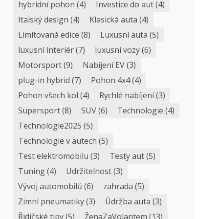
hybridní pohon
(4)
Investice do aut
(4)
Italský design
(4)
Klasická auta
(4)
Limitovaná edice
(8)
Luxusní auta
(5)
luxusní interiér
(7)
luxusní vozy
(6)
Motorsport
(9)
Nabíjení EV
(3)
plug-in hybrid
(7)
Pohon 4x4
(4)
Pohon všech kol
(4)
Rychlé nabíjení
(3)
Supersport
(8)
SUV
(6)
Technologie
(4)
Technologie2025
(5)
Technologie v autech
(5)
Test elektromobilu
(3)
Testy aut
(5)
Tuning
(4)
Udržitelnost
(3)
Vývoj automobilů
(6)
zahrada
(5)
Zimní pneumatiky
(3)
Údržba auta
(3)
Řidičské tipy
(5)
ŽenaZaVolantem
(13)