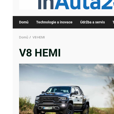
Domů
Technologie a inovace
Údržba a servis
Domů
V8 HEMI
V8 HEMI