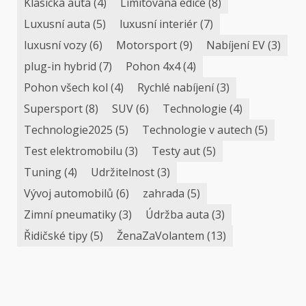
Klasická auta
(4)
Limitovaná edice
(8)
Luxusní auta
(5)
luxusní interiér
(7)
luxusní vozy
(6)
Motorsport
(9)
Nabíjení EV
(3)
plug-in hybrid
(7)
Pohon 4x4
(4)
Pohon všech kol
(4)
Rychlé nabíjení
(3)
Supersport
(8)
SUV
(6)
Technologie
(4)
Technologie2025
(5)
Technologie v autech
(5)
Test elektromobilu
(3)
Testy aut
(5)
Tuning
(4)
Udržitelnost
(3)
Vývoj automobilů
(6)
zahrada
(5)
Zimní pneumatiky
(3)
Údržba auta
(3)
Řidičské tipy
(5)
ŽenaZaVolantem
(13)