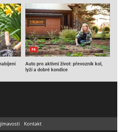
PR
nabíjení
Auto pro aktivní život: převozník kol,
lyží a dobré kondice
ajímavosti
Kontakt