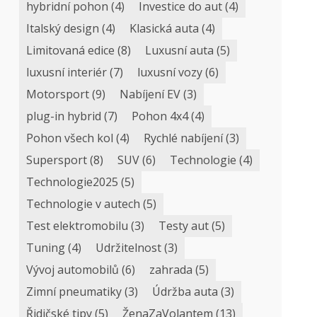
hybridní pohon
(4)
Investice do aut
(4)
Italský design
(4)
Klasická auta
(4)
Limitovaná edice
(8)
Luxusní auta
(5)
luxusní interiér
(7)
luxusní vozy
(6)
Motorsport
(9)
Nabíjení EV
(3)
plug-in hybrid
(7)
Pohon 4x4
(4)
Pohon všech kol
(4)
Rychlé nabíjení
(3)
Supersport
(8)
SUV
(6)
Technologie
(4)
Technologie2025
(5)
Technologie v autech
(5)
Test elektromobilu
(3)
Testy aut
(5)
Tuning
(4)
Udržitelnost
(3)
Vývoj automobilů
(6)
zahrada
(5)
Zimní pneumatiky
(3)
Údržba auta
(3)
Řidičské tipy
(5)
ŽenaZaVolantem
(13)