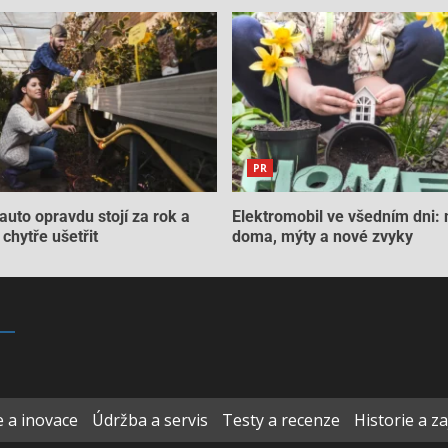
PR
auto opravdu stojí za rok a
Elektromobil ve všedním dni: 
chytře ušetřit
doma, mýty a nové zvyky
 a inovace
Údržba a servis
Testy a recenze
Historie a z