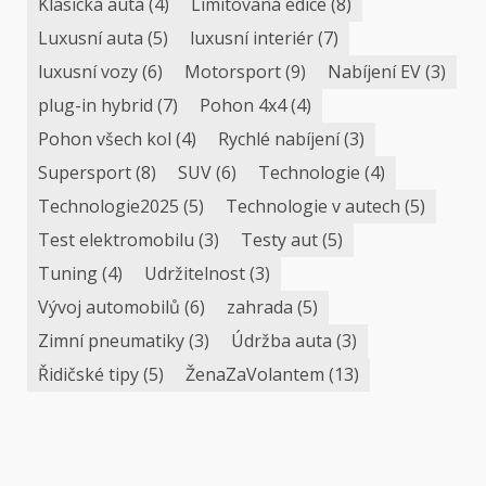
Klasická auta
(4)
Limitovaná edice
(8)
Luxusní auta
(5)
luxusní interiér
(7)
luxusní vozy
(6)
Motorsport
(9)
Nabíjení EV
(3)
plug-in hybrid
(7)
Pohon 4x4
(4)
Pohon všech kol
(4)
Rychlé nabíjení
(3)
Supersport
(8)
SUV
(6)
Technologie
(4)
Technologie2025
(5)
Technologie v autech
(5)
Test elektromobilu
(3)
Testy aut
(5)
Tuning
(4)
Udržitelnost
(3)
Vývoj automobilů
(6)
zahrada
(5)
Zimní pneumatiky
(3)
Údržba auta
(3)
Řidičské tipy
(5)
ŽenaZaVolantem
(13)