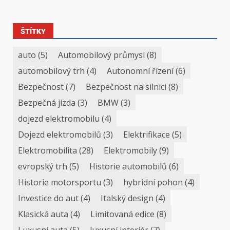
ŠTÍTKY
auto
(5)
Automobilový průmysl
(8)
automobilový trh
(4)
Autonomní řízení
(6)
Bezpečnost
(7)
Bezpečnost na silnici
(8)
Bezpečná jízda
(3)
BMW
(3)
dojezd elektromobilu
(4)
Dojezd elektromobilů
(3)
Elektrifikace
(5)
Elektromobilita
(28)
Elektromobily
(9)
evropský trh
(5)
Historie automobilů
(6)
Historie motorsportu
(3)
hybridní pohon
(4)
Investice do aut
(4)
Italský design
(4)
Klasická auta
(4)
Limitovaná edice
(8)
Luxusní auta
(5)
luxusní interiér
(7)