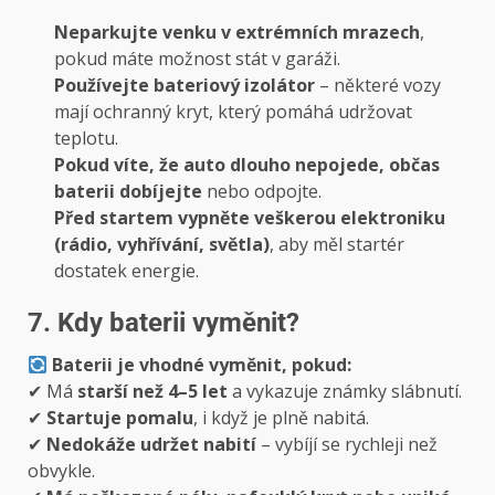
Neparkujte venku v extrémních mrazech
,
pokud máte možnost stát v garáži.
Používejte bateriový izolátor
– některé vozy
mají ochranný kryt, který pomáhá udržovat
teplotu.
Pokud víte, že auto dlouho nepojede, občas
baterii dobíjejte
nebo odpojte.
Před startem vypněte veškerou elektroniku
(rádio, vyhřívání, světla)
, aby měl startér
dostatek energie.
7. Kdy baterii vyměnit?
Baterii je vhodné vyměnit, pokud:
✔ Má
starší než 4–5 let
a vykazuje známky slábnutí.
✔
Startuje pomalu
, i když je plně nabitá.
✔
Nedokáže udržet nabití
– vybíjí se rychleji než
obvykle.