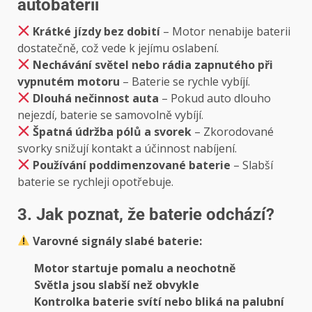
autobaterii
Krátké jízdy bez dobití
– Motor nenabije baterii
dostatečně, což vede k jejímu oslabení.
Nechávání světel nebo rádia zapnutého při
vypnutém motoru
– Baterie se rychle vybíjí.
Dlouhá nečinnost auta
– Pokud auto dlouho
nejezdí, baterie se samovolně vybíjí.
Špatná údržba pólů a svorek
– Zkorodované
svorky snižují kontakt a účinnost nabíjení.
Používání poddimenzované baterie
– Slabší
baterie se rychleji opotřebuje.
3. Jak poznat, že baterie odchází?
Varovné signály slabé baterie:
Motor startuje pomalu a neochotně
Světla jsou slabší než obvykle
Kontrolka baterie svítí nebo bliká na palubní