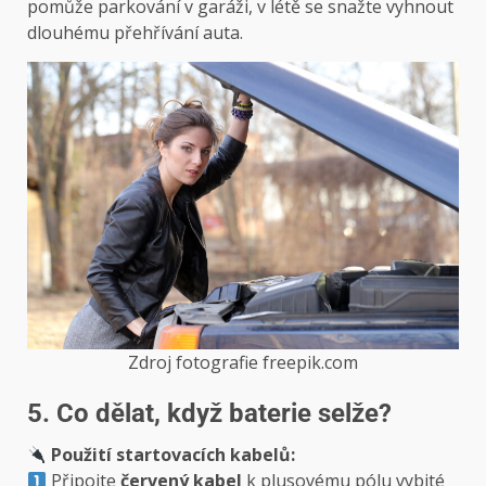
pomůže parkování v garáži, v létě se snažte vyhnout
dlouhému přehřívání auta.
Zdroj fotografie freepik.com
5. Co dělat, když baterie selže?
Použití startovacích kabelů:
Připojte
červený kabel
k plusovému pólu vybité