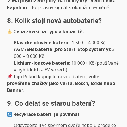
✔
Má poškozené póly, nafouklý kryt nebo uniká
kapalinu
– to je jasný signál k okamžité výměně.
8. Kolik stojí nová autobaterie?
Cena závisí na typu a kapacitě:
Klasické olověné baterie
: 1 500 – 4 000 Kč
AGM/EFB baterie (pro Start-Stop systémy)
: 3
000 – 8 000 Kč
Lithium-iontové baterie
: 10 000+ Kč (používané
v hybridních a EV vozech)
Tip:
Pokud kupujete novou baterii, volte
prověřené značky jako Varta, Bosch, Exide nebo
Banner
.
9. Co dělat se starou baterií?
Recyklace baterií je povinná!
Odevzdejte ji ve sběrném dvoře nebo u prodejce