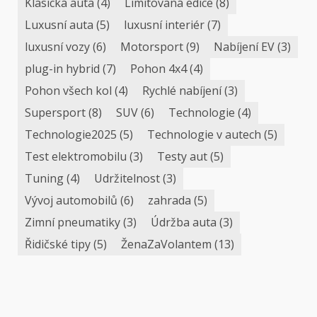
Klasická auta
(4)
Limitovaná edice
(8)
Luxusní auta
(5)
luxusní interiér
(7)
luxusní vozy
(6)
Motorsport
(9)
Nabíjení EV
(3)
plug-in hybrid
(7)
Pohon 4x4
(4)
Pohon všech kol
(4)
Rychlé nabíjení
(3)
Supersport
(8)
SUV
(6)
Technologie
(4)
Technologie2025
(5)
Technologie v autech
(5)
Test elektromobilu
(3)
Testy aut
(5)
Tuning
(4)
Udržitelnost
(3)
Vývoj automobilů
(6)
zahrada
(5)
Zimní pneumatiky
(3)
Údržba auta
(3)
Řidičské tipy
(5)
ŽenaZaVolantem
(13)