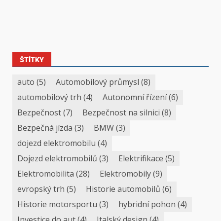
ŠTÍTKY
auto
(5)
Automobilový průmysl
(8)
automobilový trh
(4)
Autonomní řízení
(6)
Bezpečnost
(7)
Bezpečnost na silnici
(8)
Bezpečná jízda
(3)
BMW
(3)
dojezd elektromobilu
(4)
Dojezd elektromobilů
(3)
Elektrifikace
(5)
Elektromobilita
(28)
Elektromobily
(9)
evropský trh
(5)
Historie automobilů
(6)
Historie motorsportu
(3)
hybridní pohon
(4)
Investice do aut
(4)
Italský design
(4)