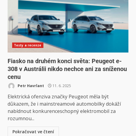
Testy a recenze
Fiasko na druhém konci světa: Peugeot e-
308 v Austrálii nikdo nechce ani za sníženou
cenu
Petr Havrlant
11. 6. 2025
Elektrická ofenziva značky Peugeot měla být
důkazem, že i mainstreamové automobilky dokáží
nabídnout konkurenceschopný elektromobil za
rozumnou...
Pokračovat ve čtení