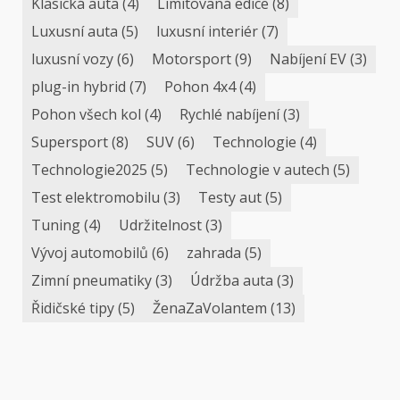
Klasická auta
(4)
Limitovaná edice
(8)
Luxusní auta
(5)
luxusní interiér
(7)
luxusní vozy
(6)
Motorsport
(9)
Nabíjení EV
(3)
plug-in hybrid
(7)
Pohon 4x4
(4)
Pohon všech kol
(4)
Rychlé nabíjení
(3)
Supersport
(8)
SUV
(6)
Technologie
(4)
Technologie2025
(5)
Technologie v autech
(5)
Test elektromobilu
(3)
Testy aut
(5)
Tuning
(4)
Udržitelnost
(3)
Vývoj automobilů
(6)
zahrada
(5)
Zimní pneumatiky
(3)
Údržba auta
(3)
Řidičské tipy
(5)
ŽenaZaVolantem
(13)