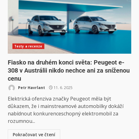
Testy a recenze
Fiasko na druhém konci světa: Peugeot e-
308 v Austrálii nikdo nechce ani za sníženou
cenu
Petr Havrlant
11. 6. 2025
Elektrická ofenziva značky Peugeot měla být
důkazem, že i mainstreamové automobilky dokáží
nabídnout konkurenceschopný elektromobil za
rozumnou...
Pokračovat ve čtení