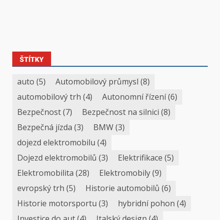
ŠTÍTKY
auto
(5)
Automobilový průmysl
(8)
automobilový trh
(4)
Autonomní řízení
(6)
Bezpečnost
(7)
Bezpečnost na silnici
(8)
Bezpečná jízda
(3)
BMW
(3)
dojezd elektromobilu
(4)
Dojezd elektromobilů
(3)
Elektrifikace
(5)
Elektromobilita
(28)
Elektromobily
(9)
evropský trh
(5)
Historie automobilů
(6)
Historie motorsportu
(3)
hybridní pohon
(4)
Investice do aut
(4)
Italský design
(4)