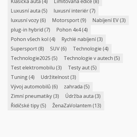
Klasická auta
(4)
Limitovaná edice
(8)
Luxusní auta
(5)
luxusní interiér
(7)
luxusní vozy
(6)
Motorsport
(9)
Nabíjení EV
(3)
plug-in hybrid
(7)
Pohon 4x4
(4)
Pohon všech kol
(4)
Rychlé nabíjení
(3)
Supersport
(8)
SUV
(6)
Technologie
(4)
Technologie2025
(5)
Technologie v autech
(5)
Test elektromobilu
(3)
Testy aut
(5)
Tuning
(4)
Udržitelnost
(3)
Vývoj automobilů
(6)
zahrada
(5)
Zimní pneumatiky
(3)
Údržba auta
(3)
Řidičské tipy
(5)
ŽenaZaVolantem
(13)