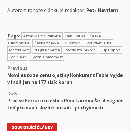
Autorem tohoto článku je redaktor:
Petr Havrlant
Tags:
Aston Martin Valkyrie
Ben Collins
Česká
automobilka
Česká značka
Dunsfold
Exkluzivní auta
Motorsport
Praga Bohema
Rychlostní rekord
Supersport
Top Gear
Výkon a hmotnost
Previous
Nové auto za cenu ojetiny Konkurent Fabie vyjde
v Indii jen na 177 tisíc korun
Další
Proč se Ferrari rozešlo s Pininfarinou Šéfdesignér
teď přiznává složité pozadí i pochybnosti
SOUVISEJÍCÍ ČLÁNKY