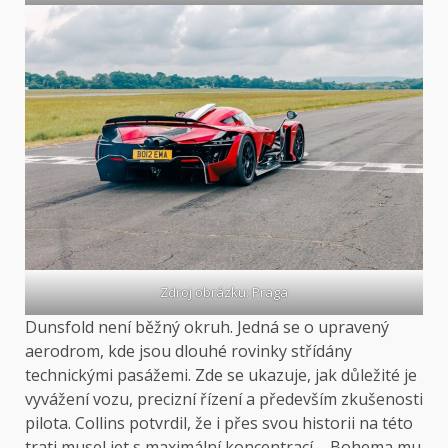
Zdroj obrázku: Praga
Dunsfold není běžný okruh. Jedná se o upravený
aerodrom, kde jsou dlouhé rovinky střídány
technickými pasážemi. Zde se ukazuje, jak důležité je
vyvážení vozu, precizní řízení a především zkušenosti
pilota. Collins potvrdil, že i přes svou historii na této
trati musel jet s maximální koncentrací – Bohema mu