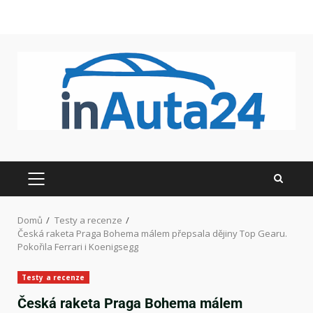
Domů
Testy a recenze
Česká raketa Praga Bohema málem přepsala dějiny Top Gearu.
Pokořila Ferrari i Koenigsegg
Testy a recenze
Česká raketa Praga Bohema málem