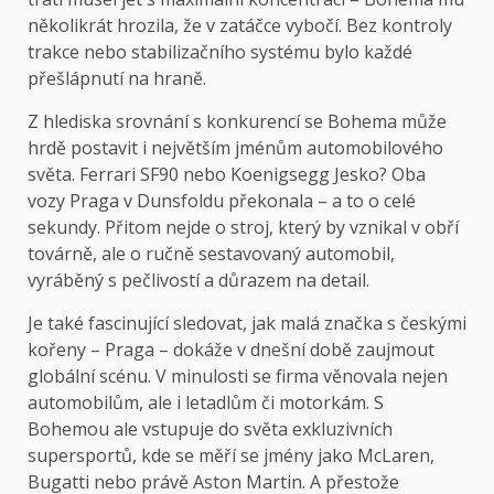
několikrát hrozila, že v zatáčce vybočí. Bez kontroly
trakce nebo stabilizačního systému bylo každé
přešlápnutí na hraně.
Z hlediska srovnání s konkurencí se Bohema může
hrdě postavit i největším jménům automobilového
světa. Ferrari SF90 nebo Koenigsegg Jesko? Oba
vozy Praga v Dunsfoldu překonala – a to o celé
sekundy. Přitom nejde o stroj, který by vznikal v obří
továrně, ale o ručně sestavovaný automobil,
vyráběný s pečlivostí a důrazem na detail.
Je také fascinující sledovat, jak malá značka s českými
kořeny – Praga – dokáže v dnešní době zaujmout
globální scénu. V minulosti se firma věnovala nejen
automobilům, ale i letadlům či motorkám. S
Bohemou ale vstupuje do světa exkluzivních
supersportů, kde se měří se jmény jako McLaren,
Bugatti nebo právě Aston Martin. A přestože