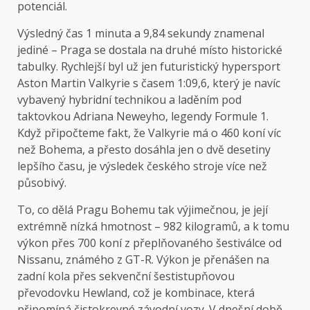
potenciál.
Výsledný čas 1 minuta a 9,84 sekundy znamenal
jediné – Praga se dostala na druhé místo historické
tabulky. Rychlejší byl už jen futuristický hypersport
Aston Martin Valkyrie s časem 1:09,6, který je navíc
vybavený hybridní technikou a laděním pod
taktovkou Adriana Neweyho, legendy Formule 1.
Když připočteme fakt, že Valkyrie má o 460 koní víc
než Bohema, a přesto dosáhla jen o dvě desetiny
lepšího času, je výsledek českého stroje více než
působivý.
To, co dělá Pragu Bohemu tak výjimečnou, je její
extrémně nízká hmotnost – 982 kilogramů, a k tomu
výkon přes 700 koní z přeplňovaného šestiválce od
Nissanu, známého z GT-R. Výkon je přenášen na
zadní kola přes sekvenční šestistupňovou
převodovku Hewland, což je kombinace, která
připomíná čistokrevné závodní vozy. V dnešní době,