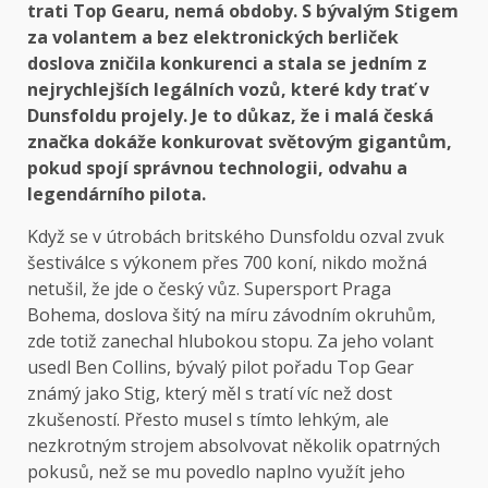
trati Top Gearu, nemá obdoby. S bývalým Stigem
za volantem a bez elektronických berliček
doslova zničila konkurenci a stala se jedním z
nejrychlejších legálních vozů, které kdy trať v
Dunsfoldu projely. Je to důkaz, že i malá česká
značka dokáže konkurovat světovým gigantům,
pokud spojí správnou technologii, odvahu a
legendárního pilota.
Když se v útrobách britského Dunsfoldu ozval zvuk
šestiválce s výkonem přes 700 koní, nikdo možná
netušil, že jde o český vůz. Supersport Praga
Bohema, doslova šitý na míru závodním okruhům,
zde totiž zanechal hlubokou stopu. Za jeho volant
usedl Ben Collins, bývalý pilot pořadu Top Gear
známý jako Stig, který měl s tratí víc než dost
zkušeností. Přesto musel s tímto lehkým, ale
nezkrotným strojem absolvovat několik opatrných
pokusů, než se mu povedlo naplno využít jeho