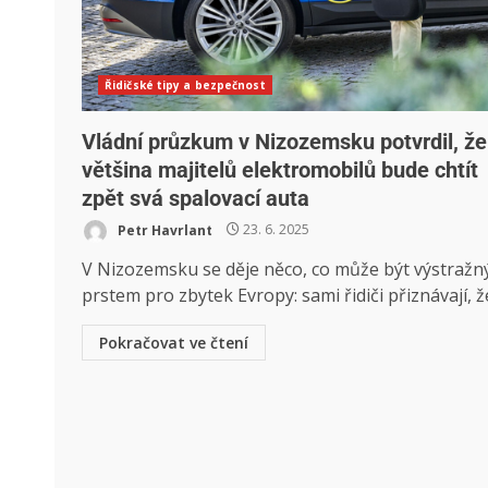
Řidičské tipy a bezpečnost
Vládní průzkum v Nizozemsku potvrdil, že
většina majitelů elektromobilů bude chtít
zpět svá spalovací auta
Petr Havrlant
23. 6. 2025
V Nizozemsku se děje něco, co může být výstraž
prstem pro zbytek Evropy: sami řidiči přiznávají, že
Pokračovat ve čtení