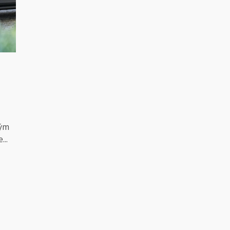
ným
...