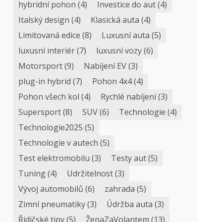
hybridní pohon
(4)
Investice do aut
(4)
Italský design
(4)
Klasická auta
(4)
Limitovaná edice
(8)
Luxusní auta
(5)
luxusní interiér
(7)
luxusní vozy
(6)
Motorsport
(9)
Nabíjení EV
(3)
plug-in hybrid
(7)
Pohon 4x4
(4)
Pohon všech kol
(4)
Rychlé nabíjení
(3)
Supersport
(8)
SUV
(6)
Technologie
(4)
Technologie2025
(5)
Technologie v autech
(5)
Test elektromobilu
(3)
Testy aut
(5)
Tuning
(4)
Udržitelnost
(3)
Vývoj automobilů
(6)
zahrada
(5)
Zimní pneumatiky
(3)
Údržba auta
(3)
Řidičské tipy
(5)
ŽenaZaVolantem
(13)