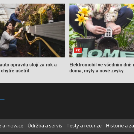
PR
auto opravdu stojí za rok a
Elektromobil ve všedním dni: 
chytře ušetřit
doma, mýty a nové zvyky
 a inovace
Údržba a servis
Testy a recenze
Historie a z