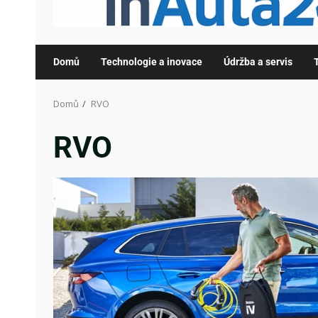
Domů
Technologie a inovace
Údržba a servis
Domů
RVO
RVO