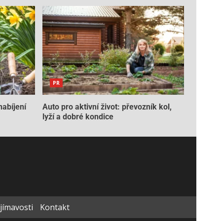
PR
nabíjení
Auto pro aktivní život: převozník kol,
lyží a dobré kondice
ajímavosti
Kontakt