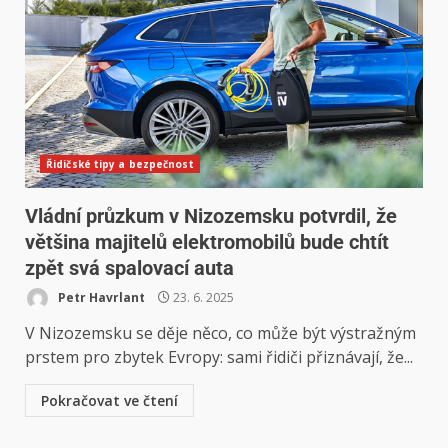
Řidičské tipy a bezpečnost
Vládní průzkum v Nizozemsku potvrdil, že
většina majitelů elektromobilů bude chtít
zpět svá spalovací auta
Petr Havrlant
23. 6. 2025
V Nizozemsku se děje něco, co může být výstražným
prstem pro zbytek Evropy: sami řidiči přiznávají, že...
Pokračovat ve čtení