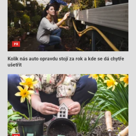
PR
Kolik nás auto opravdu stojí za rok a kde se dá chytře
ušetřit