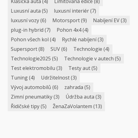
Klasická auta
(4)
Limitovaná edice
(8)
Luxusní auta
(5)
luxusní interiér
(7)
luxusní vozy
(6)
Motorsport
(9)
Nabíjení EV
(3)
plug-in hybrid
(7)
Pohon 4x4
(4)
Pohon všech kol
(4)
Rychlé nabíjení
(3)
Supersport
(8)
SUV
(6)
Technologie
(4)
Technologie2025
(5)
Technologie v autech
(5)
Test elektromobilu
(3)
Testy aut
(5)
Tuning
(4)
Udržitelnost
(3)
Vývoj automobilů
(6)
zahrada
(5)
Zimní pneumatiky
(3)
Údržba auta
(3)
Řidičské tipy
(5)
ŽenaZaVolantem
(13)