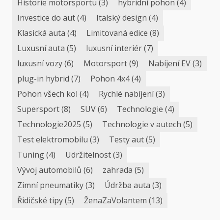
Historie motorsportu
(3)
hybridní pohon
(4)
Investice do aut
(4)
Italský design
(4)
Klasická auta
(4)
Limitovaná edice
(8)
Luxusní auta
(5)
luxusní interiér
(7)
luxusní vozy
(6)
Motorsport
(9)
Nabíjení EV
(3)
plug-in hybrid
(7)
Pohon 4x4
(4)
Pohon všech kol
(4)
Rychlé nabíjení
(3)
Supersport
(8)
SUV
(6)
Technologie
(4)
Technologie2025
(5)
Technologie v autech
(5)
Test elektromobilu
(3)
Testy aut
(5)
Tuning
(4)
Udržitelnost
(3)
Vývoj automobilů
(6)
zahrada
(5)
Zimní pneumatiky
(3)
Údržba auta
(3)
Řidičské tipy
(5)
ŽenaZaVolantem
(13)