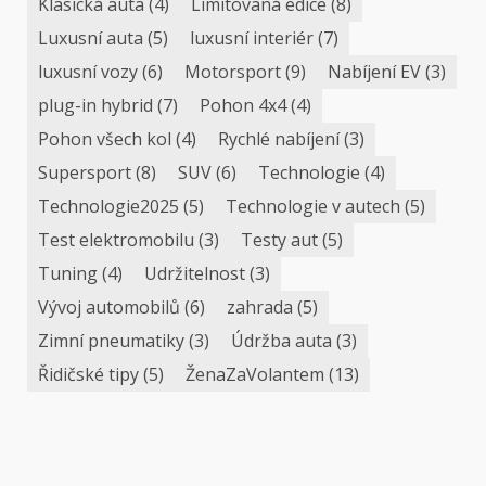
Klasická auta
(4)
Limitovaná edice
(8)
Luxusní auta
(5)
luxusní interiér
(7)
luxusní vozy
(6)
Motorsport
(9)
Nabíjení EV
(3)
plug-in hybrid
(7)
Pohon 4x4
(4)
Pohon všech kol
(4)
Rychlé nabíjení
(3)
Supersport
(8)
SUV
(6)
Technologie
(4)
Technologie2025
(5)
Technologie v autech
(5)
Test elektromobilu
(3)
Testy aut
(5)
Tuning
(4)
Udržitelnost
(3)
Vývoj automobilů
(6)
zahrada
(5)
Zimní pneumatiky
(3)
Údržba auta
(3)
Řidičské tipy
(5)
ŽenaZaVolantem
(13)