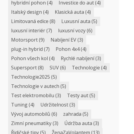
hybridní pohon
(4)
Investice do aut
(4)
Italský design
(4)
Klasická auta
(4)
Limitovaná edice
(8)
Luxusní auta
(5)
luxusní interiér
(7)
luxusní vozy
(6)
Motorsport
(9)
Nabíjení EV
(3)
plug-in hybrid
(7)
Pohon 4x4
(4)
Pohon všech kol
(4)
Rychlé nabíjení
(3)
Supersport
(8)
SUV
(6)
Technologie
(4)
Technologie2025
(5)
Technologie v autech
(5)
Test elektromobilu
(3)
Testy aut
(5)
Tuning
(4)
Udržitelnost
(3)
Vývoj automobilů
(6)
zahrada
(5)
Zimní pneumatiky
(3)
Údržba auta
(3)
Řidičské tipy
(5)
ŽenaZaVolantem
(13)