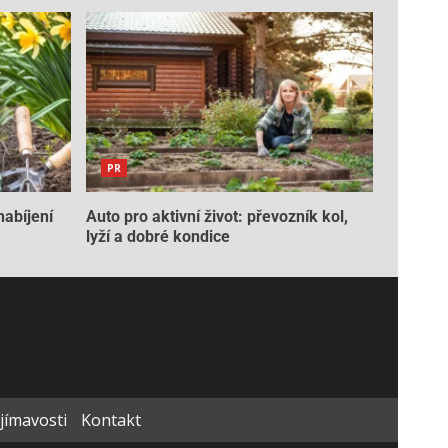
PR
nabíjení
Auto pro aktivní život: převozník kol,
lyží a dobré kondice
ajímavosti
Kontakt