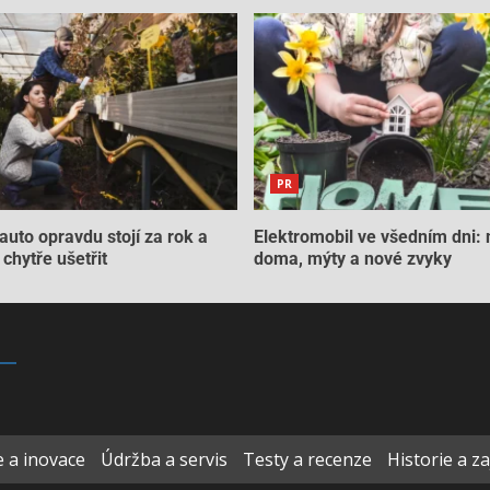
PR
auto opravdu stojí za rok a
Elektromobil ve všedním dni: 
chytře ušetřit
doma, mýty a nové zvyky
 a inovace
Údržba a servis
Testy a recenze
Historie a z