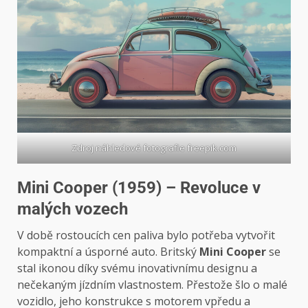
Zdroj náhledové fotografie freepik.com
Mini Cooper (1959) – Revoluce v
malých vozech
V době rostoucích cen paliva bylo potřeba vytvořit
kompaktní a úsporné auto. Britský
Mini Cooper
se
stal ikonou díky svému inovativnímu designu a
nečekaným jízdním vlastnostem. Přestože šlo o malé
vozidlo, jeho konstrukce s motorem vpředu a