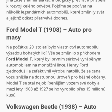
jiná zase znamenala technologický převrat a přispěla
k rozvoji celého odvětví. Pojďme se podívat na
několik legendárních automobilů, které změnily svět
a jejichž odkaz přetrvává dodnes.
Ford Model T (1908) – Auto pro
masy
Na počátku 20. století bylo vlastnictví automobilu
výsadou bohatých lidí. Vše se změnilo s příchodem
Ford Model T
, který byl prvním sériově vyráběným
automobilem na montážní lince. Henry Ford
zjednodušil a zefektivnil výrobu natolik, že se cena
vozu snížila na dostupnou úroveň pro běžné občany.
Model T se stal nejoblíbenějším vozem své doby a
mezi lety 1908 až 1927 se ho vyrobilo přes 15 milionů
kusů.
Volkswagen Beetle (1938) – Auto