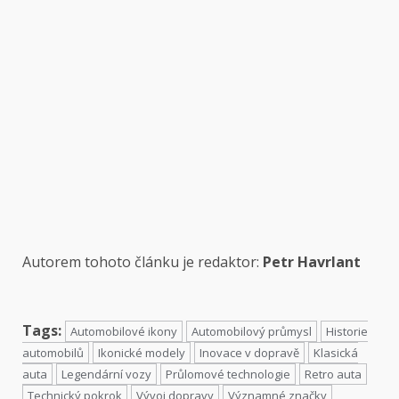
Autorem tohoto článku je redaktor:
Petr Havrlant
Tags:
Automobilové ikony
Automobilový průmysl
Historie
automobilů
Ikonické modely
Inovace v dopravě
Klasická
auta
Legendární vozy
Průlomové technologie
Retro auta
Technický pokrok
Vývoj dopravy
Významné značky