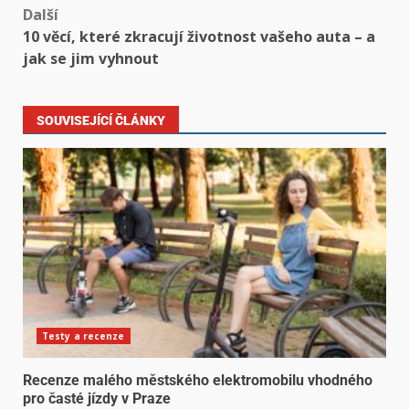
Další
10 věcí, které zkracují životnost vašeho auta – a
jak se jim vyhnout
SOUVISEJÍCÍ ČLÁNKY
Testy a recenze
Recenze malého městského elektromobilu vhodného
pro časté jízdy v Praze