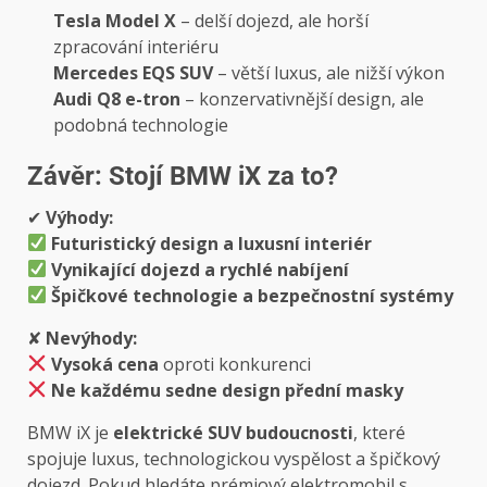
Tesla Model X
– delší dojezd, ale horší
zpracování interiéru
Mercedes EQS SUV
– větší luxus, ale nižší výkon
Audi Q8 e-tron
– konzervativnější design, ale
podobná technologie
Závěr: Stojí BMW iX za to?
✔
Výhody:
Futuristický design a luxusní interiér
Vynikající dojezd a rychlé nabíjení
Špičkové technologie a bezpečnostní systémy
✘
Nevýhody:
Vysoká cena
oproti konkurenci
Ne každému sedne design přední masky
BMW iX je
elektrické SUV budoucnosti
, které
spojuje luxus, technologickou vyspělost a špičkový
dojezd. Pokud hledáte prémiový elektromobil s