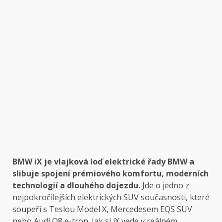
BMW iX je vlajková loď elektrické řady BMW a
slibuje spojení prémiového komfortu, moderních
technologií a dlouhého dojezdu.
Jde o jedno z
nejpokročilejších elektrických SUV současnosti, které
soupeří s Teslou Model X, Mercedesem EQS SUV
nebo Audi Q8 e-tron. Jak si iX vede v reálném