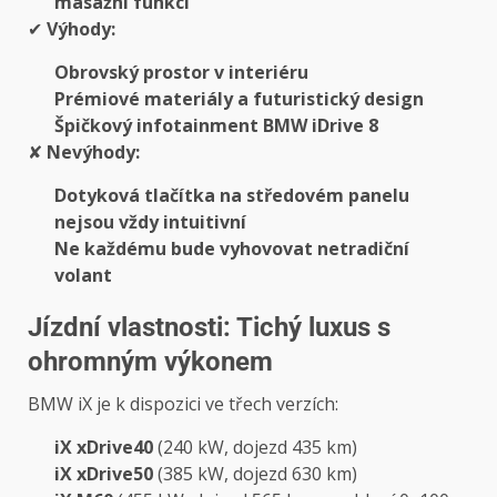
masážní funkcí
✔
Výhody:
Obrovský prostor v interiéru
Prémiové materiály a futuristický design
Špičkový infotainment BMW iDrive 8
✘
Nevýhody:
Dotyková tlačítka na středovém panelu
nejsou vždy intuitivní
Ne každému bude vyhovovat netradiční
volant
Jízdní vlastnosti: Tichý luxus s
ohromným výkonem
BMW iX je k dispozici ve třech verzích:
iX xDrive40
(240 kW, dojezd 435 km)
iX xDrive50
(385 kW, dojezd 630 km)