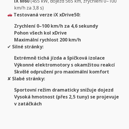
iX M60
(455 kW, dojezd 565 km, zrychlení 0–100
km/h za 3,8 s)
Testovaná verze iX xDrive50:
Zrychlení 0–100 km/h za 4,6 sekundy
Pohon všech kol xDrive
Maximální rychlost 200 km/h
✔
Silné stránky:
Extrémně tichá jízda a špičková izolace
Výkonné elektromotory s okamžitou reakcí
Skvělé odpružení pro maximální komfort
✘
Slabé stránky:
Sportovní režim dramaticky snižuje dojezd
Vysoká hmotnost (přes 2,5 tuny) se projevuje
v zatáčkách