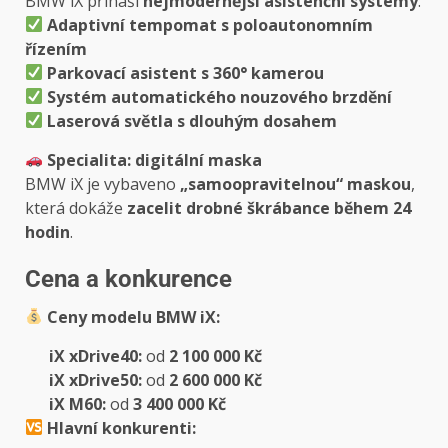
BMW iX přináší
nejmodernější asistenční systémy
:
Adaptivní tempomat s poloautonomním
řízením
Parkovací asistent s 360° kamerou
Systém automatického nouzového brzdění
Laserová světla s dlouhým dosahem
Specialita: digitální maska
BMW iX je vybaveno
„samoopravitelnou“ maskou
,
která dokáže
zacelit drobné škrábance během 24
hodin
.
Cena a konkurence
Ceny modelu BMW iX:
iX xDrive40:
od
2 100 000 Kč
iX xDrive50:
od
2 600 000 Kč
iX M60:
od
3 400 000 Kč
Hlavní konkurenti: