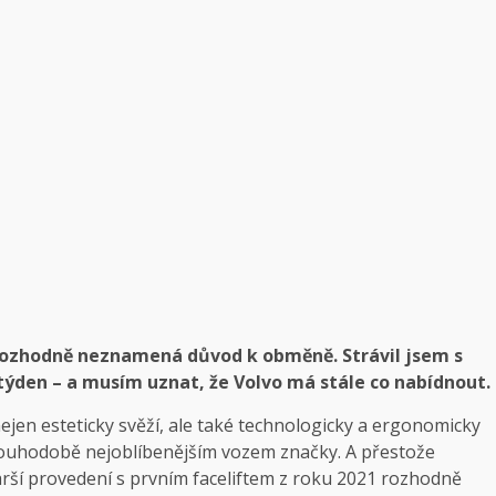
rozhodně neznamená důvod k obměně. Strávil jsem s
ý týden – a musím uznat, že Volvo má stále co nabídnout.
jen esteticky svěží, ale také technologicky a ergonomicky
ouhodobě nejoblíbenějším vozem značky. A přestože
rší provedení s prvním faceliftem z roku 2021 rozhodně