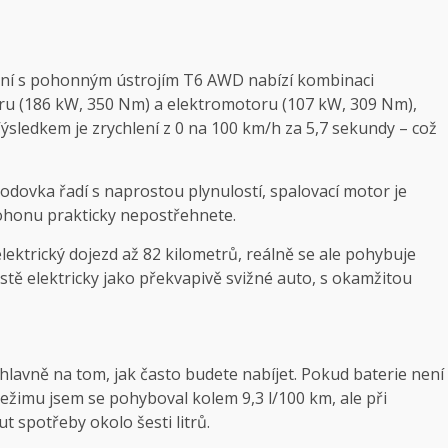
ojení s pohonným ústrojím T6 AWD nabízí kombinaci
u (186 kW, 350 Nm) a elektromotoru (107 kW, 309 Nm),
ýsledkem je zrychlení z 0 na 100 km/h za 5,7 sekundy – což
odovka řadí s naprostou plynulostí, spalovací motor je
pohonu prakticky nepostřehnete.
lektrický dojezd až 82 kilometrů, reálně se ale pohybuje
tě elektricky jako překvapivě svižné auto, s okamžitou
í hlavně na tom, jak často budete nabíjet. Pokud baterie není
režimu jsem se pohyboval kolem 9,3 l/100 km, ale při
 spotřeby okolo šesti litrů.