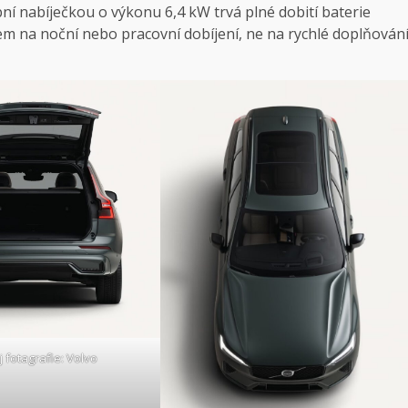
ní nabíječkou o výkonu 6,4 kW trvá plné dobití baterie
átem na noční nebo pracovní dobíjení, ne na rychlé doplňován
j fotagrafie: Volvo