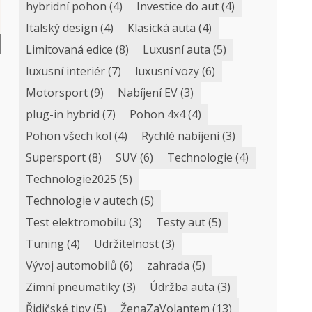
hybridní pohon
(4)
Investice do aut
(4)
Italský design
(4)
Klasická auta
(4)
Limitovaná edice
(8)
Luxusní auta
(5)
luxusní interiér
(7)
luxusní vozy
(6)
Motorsport
(9)
Nabíjení EV
(3)
plug-in hybrid
(7)
Pohon 4x4
(4)
Pohon všech kol
(4)
Rychlé nabíjení
(3)
Supersport
(8)
SUV
(6)
Technologie
(4)
Technologie2025
(5)
Technologie v autech
(5)
Test elektromobilu
(3)
Testy aut
(5)
Tuning
(4)
Udržitelnost
(3)
Vývoj automobilů
(6)
zahrada
(5)
Zimní pneumatiky
(3)
Údržba auta
(3)
Řidičské tipy
(5)
ŽenaZaVolantem
(13)