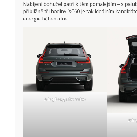
Nabíjení bohužel patří k těm pomalejším – s palub
přibližně tři hodiny. XC60 je tak ideálním kandid
energie během dne.
Zdroj fotagrafie: Volvo
Zdro