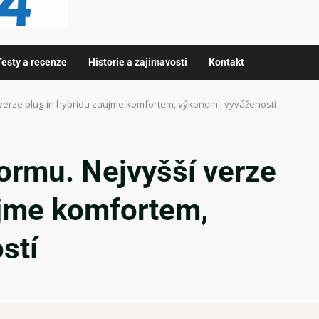
Testy a recenze
Historie a zajímavosti
Kontakt
í verze plug-in hybridu zaujme komfortem, výkonem i vyvážeností
formu. Nejvyšší verze
ujme komfortem,
stí