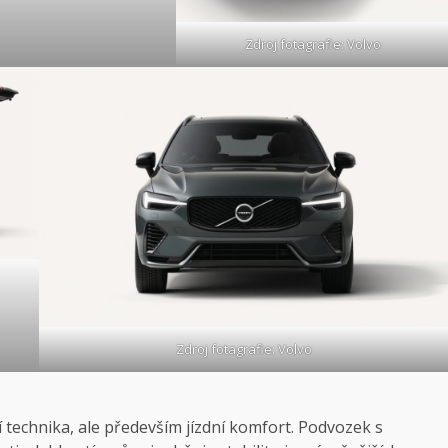
Zdroj fotagrafie: Volvo
Zdroj fotagrafie: Volvo
í technika, ale především jízdní komfort. Podvozek s