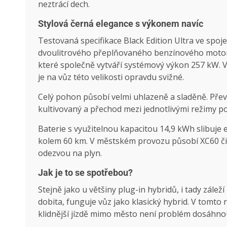
neztrácí dech.
Stylová černá elegance s výkonem navíc
Testovaná specifikace Black Edition Ultra ve sp
dvoulitrového přeplňovaného benzínového motor
které společně vytváří systémový výkon 257 kW. V
je na vůz této velikosti opravdu svižné.
Celý pohon působí velmi uhlazeně a sladěně. Přev
kultivovaný a přechod mezi jednotlivými režimy 
Baterie s využitelnou kapacitou 14,9 kWh slibuje e
kolem 60 km. V městském provozu působí XC60 čis
odezvou na plyn.
Jak je to se spotřebou?
Stejně jako u většiny plug-in hybridů, i tady zálež
dobita, funguje vůz jako klasický hybrid. V tomto 
klidnější jízdě mimo město není problém dosáhnout