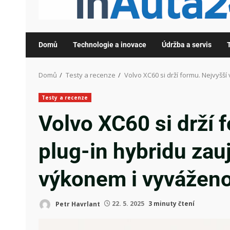
Domů
Technologie a inovace
Údržba a servis
Domů
Testy a recenze
Volvo XC60 si drží formu. Nejvyšš
Testy a recenze
Volvo XC60 si drží 
plug-in hybridu za
výkonem i vyváženo
Petr Havrlant
22. 5. 2025
3 minuty čtení