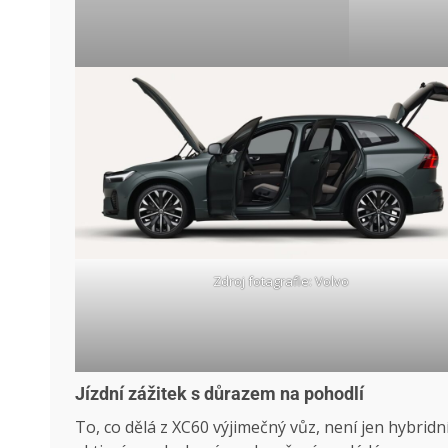
Zdroj fotagrafie: Volvo
Jízdní zážitek s důrazem na pohodlí
To, co dělá z XC60 výjimečný vůz, není jen hybridn