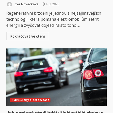
Eva Nováčková
4. 3. 2025
Regenerativní brzdění je jednou z nejzajímavějších
technologií, která pomáhá elektromobilům šetřit
energii a zvyšovat dojezd. Místo toho,...
Pokračovat ve čtení
Řidičské tipy a bezpečnost
Jak správně předjíždět: Nejčastější chyby a