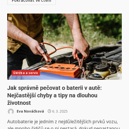
Pokračovat ve čtení
Údržba a servis
Jak správně pečovat o baterii v autě:
Nejčastější chyby a tipy na dlouhou
životnost
Eva Nováčková
6. 3. 2025
Autobaterie je jedním z nejdůležitějších prvků vozu,
ale mnoho řidičů se o ni nestará, dokud nenastanou