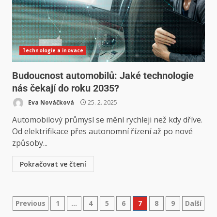
Technologie a inovace
Budoucnost automobilů: Jaké technologie
nás čekají do roku 2035?
Eva Nováčková
25. 2. 2025
Automobilový průmysl se mění rychleji než kdy dříve.
Od elektrifikace přes autonomní řízení až po nové
způsoby...
Pokračovat ve čtení
Previous
1
…
4
5
6
7
8
9
Další