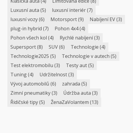
Klasická auta
(4)
Limitovaná edice
(8)
Luxusní auta
(5)
luxusní interiér
(7)
luxusní vozy
(6)
Motorsport
(9)
Nabíjení EV
(3)
plug-in hybrid
(7)
Pohon 4x4
(4)
Pohon všech kol
(4)
Rychlé nabíjení
(3)
Supersport
(8)
SUV
(6)
Technologie
(4)
Technologie2025
(5)
Technologie v autech
(5)
Test elektromobilu
(3)
Testy aut
(5)
Tuning
(4)
Udržitelnost
(3)
Vývoj automobilů
(6)
zahrada
(5)
Zimní pneumatiky
(3)
Údržba auta
(3)
Řidičské tipy
(5)
ŽenaZaVolantem
(13)