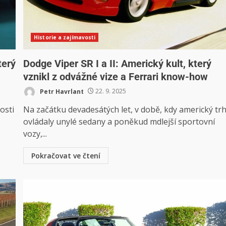
Historie a zajímavosti
terý
Dodge Viper SR I a II: Americký kult, který
vznikl z odvážné vize a Ferrari know-how
Petr Havrlant
22. 9. 2025
osti
Na začátku devadesátých let, v době, kdy americký tr
ovládaly unylé sedany a poněkud mdlejší sportovní
vozy,...
Pokračovat ve čtení