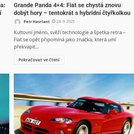
a:
Grande Panda 4×4: Fiat se chystá znovu
í
dobýt hory – tentokrát s hybridní čtyřkolkou
Petr Havrlant
26. 9. 2025
Kultovní jméno, svěží technologie a špetka retra –
Fiat se opět připomíná jako značka, která umí
překvapit....
Pokračovat ve čtení