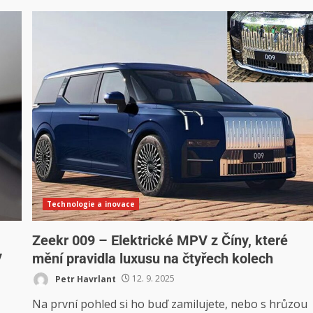
Technologie a inovace
Zeekr 009 – Elektrické MPV z Číny, které
V
mění pravidla luxusu na čtyřech kolech
Petr Havrlant
12. 9. 2025
Na první pohled si ho buď zamilujete, nebo s hrůzou