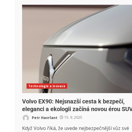
Technologie a inovace
Volvo EX90: Nejsnazší cesta k bezpečí,
eleganci a ekologii začíná novou érou SU
Petr Havrlant
15. 9. 2025
Když Volvo říká, že uvede nejbezpečnější vůz své