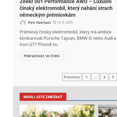
Zeekr 001 Performance AWD – Luxusní
čínský elektromobil, který nahání strach
německým prémiovkám
Petr Havrlant
10. 9. 2025
Prémiový čínský elektromobil, který má ambice
konkurovat Porsche Taycan, BMW i5 nebo Audi e
tron GT? Přesně to...
Pokračovat ve čtení
Previous
1
…
4
5
MOHLI JSTE ZMEŠKAT