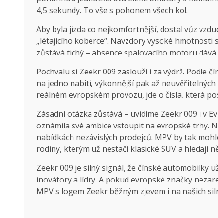
4,5 sekundy. To vše s pohonem všech kol.
Aby byla jízda co nejkomfortnější, dostal vůz vzdu
„létajícího koberce“. Navzdory vysoké hmotnosti se
zůstává tichý – absence spalovacího motoru dává v
Pochvalu si Zeekr 009 zaslouží i za výdrž. Podle 
na jedno nabití, výkonnější pak až neuvěřitelných 
reálném evropském provozu, jde o čísla, která p
Zásadní otázka zůstává – uvidíme Zeekr 009 i v Ev
oznámila své ambice vstoupit na evropské trhy. Někt
nabídkách nezávislých prodejců. MPV by tak mohlo
rodiny, kterým už nestačí klasické SUV a hledají n
Zeekr 009 je silný signál, že čínské automobilky u
inovátory a lídry. A pokud evropské značky nezarea
MPV s logem Zeekr běžným zjevem i na našich siln