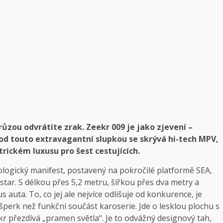
růzou odvrátíte zrak. Zeekr 009 je jako zjevení –
pod touto extravagantní slupkou se skrývá hi-tech MPV,
rickém luxusu pro šest cestujících.
nologický manifest, postavený na pokročilé platformě SEA,
star. S délkou přes 5,2 metru, šířkou přes dva metry a
auta. To, co jej ale nejvíce odlišuje od konkurence, je
 šperk než funkční součást karoserie. Jde o lesklou plochu s
 přezdívá „pramen světla“. Je to odvážný designový tah,