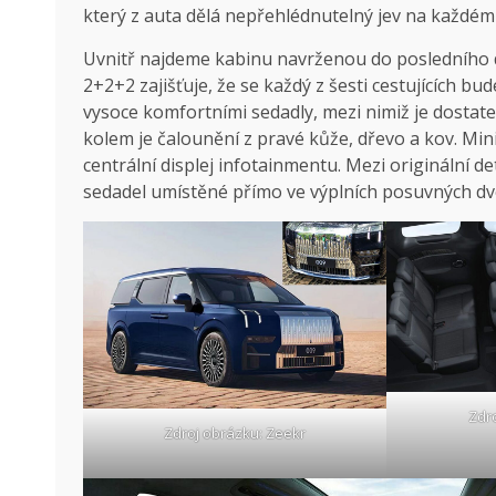
který z auta dělá nepřehlédnutelný jev na každém pa
Uvnitř najdeme kabinu navrženou do posledního d
2+2+2 zajišťuje, že se každý z šesti cestujících bu
vysoce komfortními sedadly, mezi nimiž je dostat
kolem je čalounění z pravé kůže, dřevo a kov. Min
centrální displej infotainmentu. Mezi originální de
sedadel umístěné přímo ve výplních posuvných dveř
Zdr
Zdroj obrázku: Zeekr