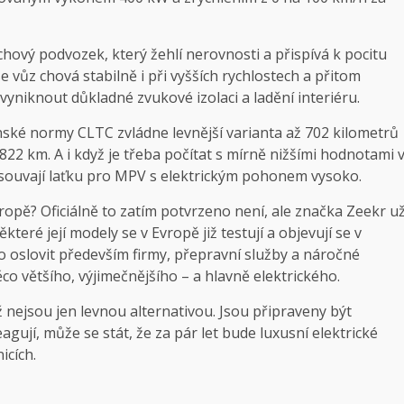
chový podvozek, který žehlí nerovnosti a přispívá k pocitu
 vůz chová stabilně i při vyšších rychlostech a přitom
yniknout důkladné zvukové izolaci a ladění interiéru.
čínské normy CLTC zvládne levnější varianta až 702 kilometrů
822 km. A i když je třeba počítat s mírně nižšími hodnotami 
osouvají laťku pro MPV s elektrickým pohonem vysoko.
ropě? Oficiálně to zatím potvrzeno není, ale značka Zeekr u
eré její modely se v Evropě již testují a objevují se v
 oslovit především firmy, přepravní služby a náročné
ěco většího, výjimečnějšího – a hlavně elektrického.
ž nejsou jen levnou alternativou. Jsou připraveny být
gují, může se stát, že za pár let bude luxusní elektrické
icích.