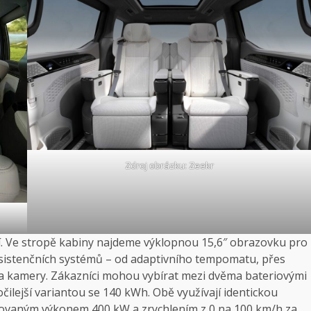
Zdroj obrázku: Zeekr
í. Ve stropě kabiny najdeme výklopnou 15,6″ obrazovku pro
 asistenčních systémů – od adaptivního tempomatu, přes
 a kamery. Zákazníci mohou vybírat mezi dvěma bateriovými
ilejší variantou se 140 kWh. Obě využívají identickou
ovaným výkonem 400 kW a zrychlením z 0 na 100 km/h za