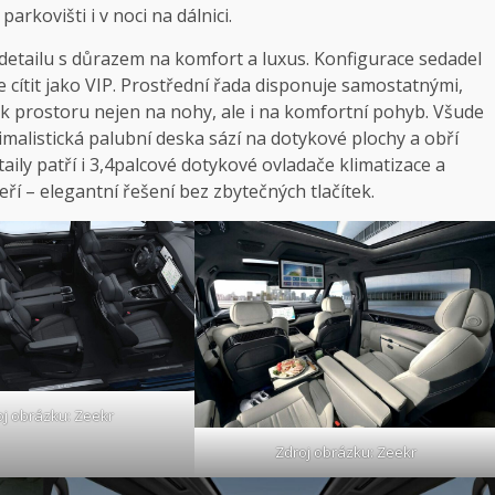
rkovišti i v noci na dálnici.
etailu s důrazem na komfort a luxus. Konfigurace sedadel
de cítit jako VIP. Prostřední řada disponuje samostatnými,
ek prostoru nejen na nohy, ale i na komfortní pohyb. Všude
imalistická palubní deska sází na dotykové plochy a obří
taily patří i 3,4palcové dotykové ovladače klimatizace a
í – elegantní řešení bez zbytečných tlačítek.
oj obrázku: Zeekr
Zdroj obrázku: Zeekr