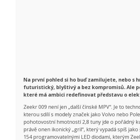
Na první pohled si ho buď zamilujete, nebo s h
futuristický, blyštivý a bez kompromisů. Ale 
které má ambici redefinovat představu o elekt
Zeekr 009 není jen „další čínské MPV“. Je to tech
kterou sdílí s modely značek jako Volvo nebo Pole
pohotovostní hmotností 2,8 tuny jde o pořádný kus 
právě onen ikonický „gril“, který vypadá spíš jako
154 programovatelnými LED diodami, kterým Zeekr