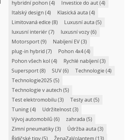
hybridní pohon
(4)
Investice do aut
(4)
Italský design
(4)
Klasická auta
(4)
Limitovaná edice
(8)
Luxusní auta
(5)
luxusní interiér
(7)
luxusní vozy
(6)
Motorsport
(9)
Nabíjení EV
(3)
plug-in hybrid
(7)
Pohon 4x4
(4)
Pohon všech kol
(4)
Rychlé nabíjení
(3)
Supersport
(8)
SUV
(6)
Technologie
(4)
Technologie2025
(5)
Technologie v autech
(5)
Test elektromobilu
(3)
Testy aut
(5)
Tuning
(4)
Udržitelnost
(3)
Vývoj automobilů
(6)
zahrada
(5)
Zimní pneumatiky
(3)
Údržba auta
(3)
Řidičské tipy
(5)
ŽenaZaVolantem
(13)