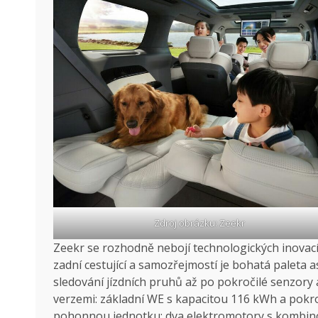
Zdroj obrázku: Zeekr
Zeekr se rozhodně nebojí technologických inovac
zadní cestující a samozřejmostí je bohatá paleta
sledování jízdních pruhů až po pokročilé senzory
verzemi: základní WE s kapacitou 116 kWh a pokroč
pohonnou jednotku: dva elektromotory s kombin