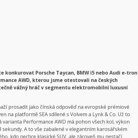
ce konkurovat Porsche Taycan, BMW i5 nebo Audi e-tron
formance AWD, kterou jsme otestovali na českých
skutečně vážný hráč v segmentu elektromobilní luxusní
naží prosadit jako čínská odpověď na evropské prémiové
aven na platformě SEA sdílené s Volvem a Lynk & Co. Už to
á varianta Performance AWD má pohon všech kol, výkon
,8 sekundy. A to vše zabalené v elegantním karosářském
ého, kdo nechce klasické SUV, ale zároveň mu nestačí