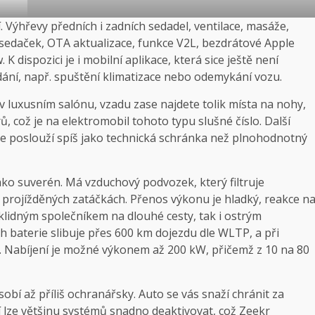
 Výhřevy předních i zadních sedadel, ventilace, masáže,
a sedaček, OTA aktualizace, funkce V2L, bezdrátové Apple
K dispozici je i mobilní aplikace, která sice ještě není
dání, např. spuštění klimatizace nebo odemykání vozu.
 v luxusním salónu, vzadu zase najdete tolik místa na nohy,
rů, což je na elektromobil tohoto typu slušné číslo. Další
ale poslouží spíš jako technická schránka než plnohodnotný
ko suverén. Má vzduchový podvozek, který filtruje
le projížděných zatáčkách. Přenos výkonu je hladký, reakce n
 klidným společníkem na dlouhé cesty, tak i ostrým
h baterie slibuje přes 600 km dojezdu dle WLTP, a při
 Nabíjení je možné výkonem až 200 kW, přičemž z 10 na 80
sobí až příliš ochranářsky. Auto se vás snaží chránit za
 lze většinu systémů snadno deaktivovat, což Zeekr