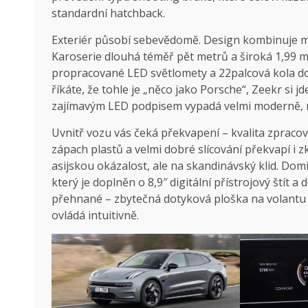
standardní hatchback.
Exteriér působí sebevědomě. Design kombinuje mo
Karoserie dlouhá téměř pět metrů a široká 1,99 m
propracované LED světlomety a 22palcová kola dodá
říkáte, že tohle je „něco jako Porsche“, Zeekr si jd
zajímavým LED podpisem vypadá velmi moderně, 
Uvnitř vozu vás čeká překvapení – kvalita zpracov
zápach plastů a velmi dobré slícování překvapí i 
asijskou okázalost, ale na skandinávský klid. Dom
který je doplněn o 8,9″ digitální přístrojový štít a
přehnané – zbytečná dotyková ploška na volantu 
ovládá intuitivně.