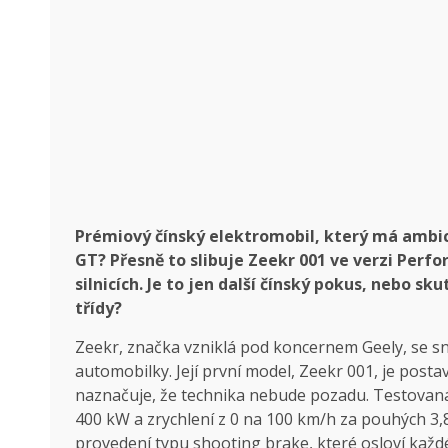
Prémiový čínský elektromobil, který má ambi
GT? Přesně to slibuje Zeekr 001 ve verzi Per
silnicích. Je to jen další čínský pokus, nebo 
třídy?
Zeekr, značka vzniklá pod koncernem Geely, se s
automobilky. Její první model, Zeekr 001, je post
naznačuje, že technika nebude pozadu. Testovan
400 kW a zrychlení z 0 na 100 km/h za pouhých 3
provedení typu shooting brake, které osloví každ