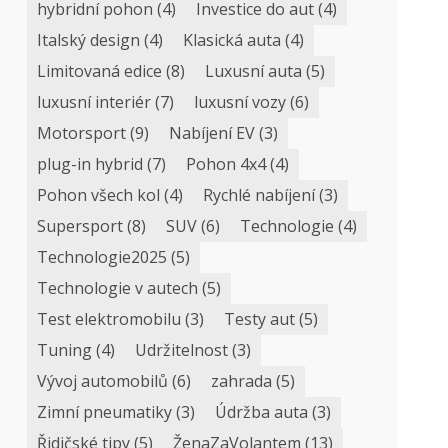
hybridní pohon
(4)
Investice do aut
(4)
Italský design
(4)
Klasická auta
(4)
Limitovaná edice
(8)
Luxusní auta
(5)
luxusní interiér
(7)
luxusní vozy
(6)
Motorsport
(9)
Nabíjení EV
(3)
plug-in hybrid
(7)
Pohon 4x4
(4)
Pohon všech kol
(4)
Rychlé nabíjení
(3)
Supersport
(8)
SUV
(6)
Technologie
(4)
Technologie2025
(5)
Technologie v autech
(5)
Test elektromobilu
(3)
Testy aut
(5)
Tuning
(4)
Udržitelnost
(3)
Vývoj automobilů
(6)
zahrada
(5)
Zimní pneumatiky
(3)
Údržba auta
(3)
Řidičské tipy
(5)
ŽenaZaVolantem
(13)