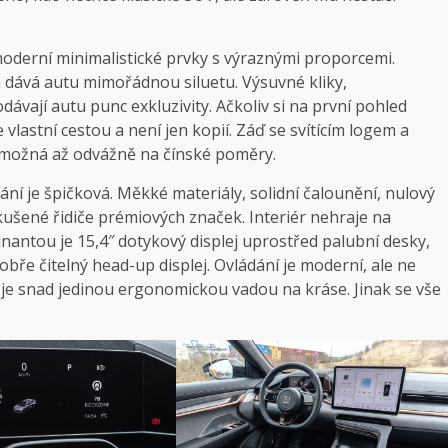
derní minimalistické prvky s výraznými proporcemi.
 dává autu mimořádnou siluetu. Výsuvné kliky,
vají autu punc exkluzivity. Ačkoliv si na první pohled
e vlastní cestou a není jen kopií. Záď se svítícím logem a
možná až odvážně na čínské poměry.
ání je špičková. Měkké materiály, solidní čalounění, nulový
zkušené řidiče prémiových značek. Interiér nehraje na
inantou je 15,4″ dotykový displej uprostřed palubní desky,
 dobře čitelný head-up displej. Ovládání je moderní, ale ne
je snad jedinou ergonomickou vadou na kráse. Jinak se vše