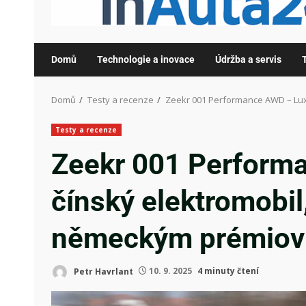
Domů
Technologie a inovace
Údržba a servis
Domů
Testy a recenze
Zeekr 001 Performance AWD – Lux
Testy a recenze
Zeekr 001 Perform
čínský elektromobil
německým prémio
Petr Havrlant
10. 9. 2025
4 minuty čtení