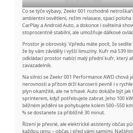
Zdroj obrázku: Zeekr
Co se týče výbavy, Zeekr 001 rozhodně netroškaří.
ambientní osvětlení, režim relaxace, spací poloh
CarPlay a Android Auto, a dokonce i světelná show. 
stoprocentně stabilní, ale umožňuje dálkové ovlá
Prostor je obrovský. Vpředu máte pocit, že sedíte
že by vám záviděly i vyšší limuzíny. Kufr má 539 lit
odkládací prostor nabízí malý přední kufr, který 
zavazadelník.
Na silnici se Zeekr 001 Performance AWD chová ja
nerovnosti a přitom drží karoserii pevně i v rych
plyn okamžité, ale ne trhavé. Auto dokáže být jak
sprinterem, když potřebujete zabrat. Jeho 100 kW
běžném ježdění se pohybujete kolem 500–550 km.
% se dostanete za přibližně 30 minut.
Řízení je přesné, ale elektrické asistenty občas pů
každou cenu – občas i před vámi samými. Naštěstí