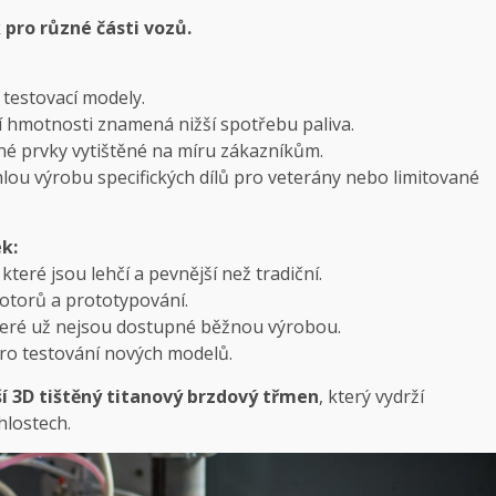
pro různé části vozů.
 testovací modely.
í hmotnosti znamená nižší spotřebu paliva.
é prvky vytištěné na míru zákazníkům.
ou výrobu specifických dílů pro veterány nebo limitované
k:
teré jsou lehčí a pevnější než tradiční.
otorů a prototypování.
teré už nejsou dostupné běžnou výrobou.
pro testování nových modelů.
í 3D tištěný titanový brzdový třmen
, který vydrží
hlostech.