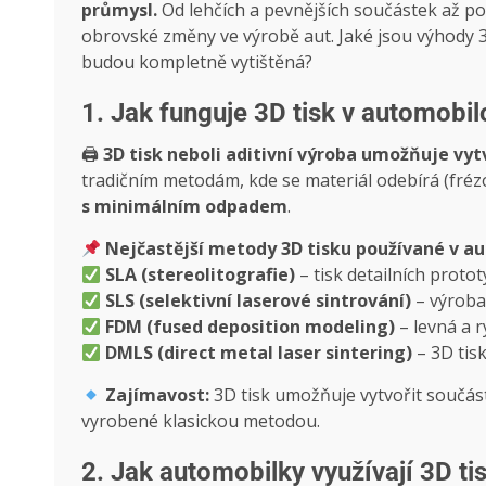
průmysl.
Od lehčích a pevnějších součástek až po 
obrovské změny ve výrobě aut. Jaké jsou výhody 
budou kompletně vytištěná?
1. Jak funguje 3D tisk v automob
🖨
3D tisk neboli aditivní výroba umožňuje vy
tradičním metodám, kde se materiál odebírá (fréz
s minimálním odpadem
.
Nejčastější metody 3D tisku používané v 
SLA (stereolitografie)
– tisk detailních protot
SLS (selektivní laserové sintrování)
– výroba
FDM (fused deposition modeling)
– levná a r
DMLS (direct metal laser sintering)
– 3D tisk
Zajímavost:
3D tisk umožňuje vytvořit součástk
vyrobené klasickou metodou.
2. Jak automobilky využívají 3D ti