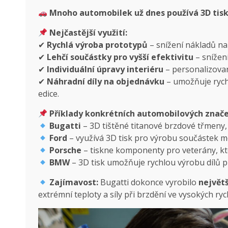
Mnoho automobilek už dnes používá 3D tisk 
Nejčastější využití:
✔
Rychlá výroba prototypů
– snížení nákladů na
✔
Lehčí součástky pro vyšší efektivitu
– snížen
✔
Individuální úpravy interiéru
– personalizovan
✔
Náhradní díly na objednávku
– umožňuje rychl
edice.
Příklady konkrétních automobilových znače
Bugatti
– 3D tištěné titanové brzdové třmeny, k
Ford
– využívá 3D tisk pro výrobu součástek m
Porsche
– tiskne komponenty pro veterány, k
BMW
– 3D tisk umožňuje rychlou výrobu dílů 
Zajímavost:
Bugatti dokonce vyrobilo
největš
extrémní teploty a síly při brzdění ve vysokých ryc