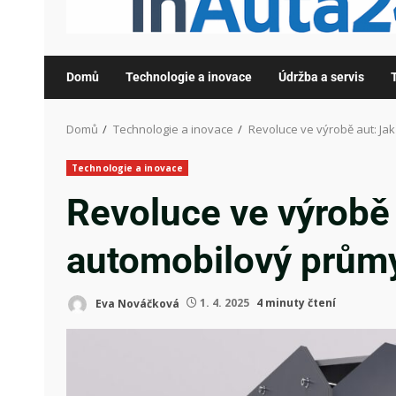
Domů
Technologie a inovace
Údržba a servis
Domů
Technologie a inovace
Revoluce ve výrobě aut: Ja
Technologie a inovace
Revoluce ve výrobě 
automobilový prům
Eva Nováčková
1. 4. 2025
4 minuty čtení