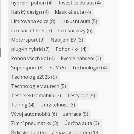
hybridní pohon
(4)
Investice do aut
(4)
Italský design
(4)
Klasická auta
(4)
Limitovaná edice
(8)
Luxusní auta
(5)
luxusní interiér
(7)
luxusní vozy
(6)
Motorsport
(9)
Nabíjení EV
(3)
plug-in hybrid
(7)
Pohon 4x4
(4)
Pohon všech kol
(4)
Rychlé nabíjení
(3)
Supersport
(8)
SUV
(6)
Technologie
(4)
Technologie2025
(5)
Technologie v autech
(5)
Test elektromobilu
(3)
Testy aut
(5)
Tuning
(4)
Udržitelnost
(3)
Vývoj automobilů
(6)
zahrada
(5)
Zimní pneumatiky
(3)
Údržba auta
(3)
Řidičské tipy
(5)
ŽenaZaVolantem
(13)