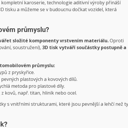
kompletní karoserie, technologie aditivní výroby přináší
3D tisku a můžeme se v budoucnu dočkat vozidel, která
ilovém průmyslu?
tvářet složité komponenty vrstvením materiálu.
Oproti
ování, soustružení),
3D tisk vytváří součástky postupně a
automobilovém průmyslu:
ypů z pryskyřice.
 pevných plastových a kovových dílů.
ychlá metoda pro plastové díly.
 z kovů, např. titan, hliník nebo ocel.
y s vnitřními strukturami, které jsou pevnější a lehčí než t
sk?