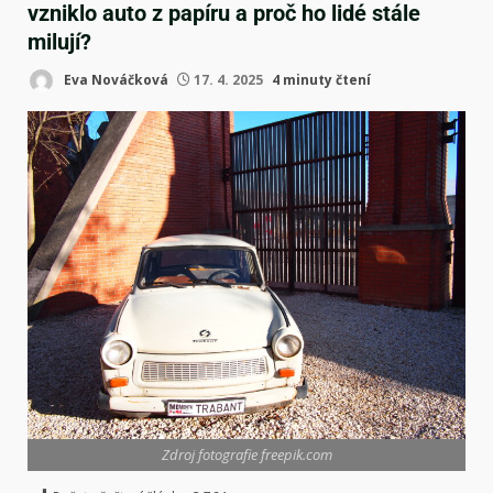
vzniklo auto z papíru a proč ho lidé stále
milují?
Eva Nováčková
17. 4. 2025
4 minuty čtení
Zdroj fotografie freepik.com