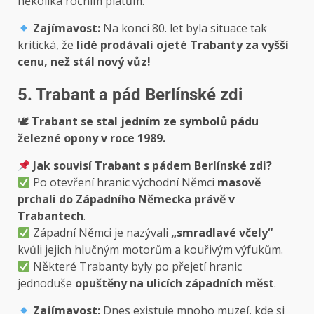
několika ročním platům.
Zajímavost:
Na konci 80. let byla situace tak
kritická, že
lidé prodávali ojeté Trabanty za vyšší
cenu, než stál nový vůz!
5. Trabant a pád Berlínské zdi
🕊
Trabant se stal jedním ze symbolů pádu
železné opony v roce 1989.
Jak souvisí Trabant s pádem Berlínské zdi?
Po otevření hranic východní Němci
masově
prchali do Západního Německa právě v
Trabantech
.
Západní Němci je nazývali
„smradlavé včely“
kvůli jejich hlučným motorům a kouřivým výfukům.
Některé Trabanty byly po přejetí hranic
jednoduše
opuštěny na ulicích západních měst
.
Zajímavost:
Dnes existuje mnoho muzeí, kde si