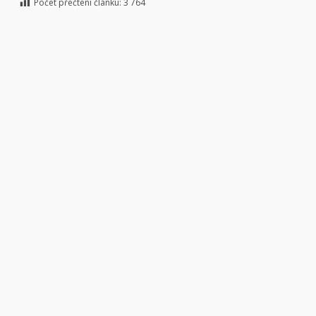
Počet přečtení článku:
3 764