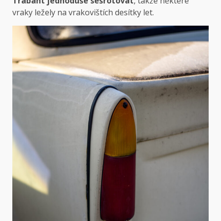
Trabant jednoduše sešrotovat
, takže některé
vraky ležely na vrakovištích desítky let.