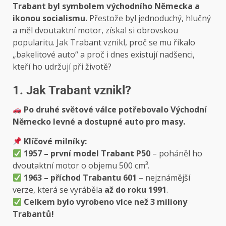
Trabant byl symbolem východního Německa a
ikonou socialismu.
Přestože byl jednoduchý, hlučný
a měl dvoutaktní motor, získal si obrovskou
popularitu. Jak Trabant vznikl, proč se mu říkalo
„bakelitové auto“ a proč i dnes existují nadšenci,
kteří ho udržují při životě?
1. Jak Trabant vznikl?
Po druhé světové válce potřebovalo Východní
Německo levné a dostupné auto pro masy.
Klíčové milníky:
1957 – první model Trabant P50
– poháněl ho
dvoutaktní motor o objemu 500 cm³.
1963 – příchod Trabantu 601
– nejznámější
verze, která se vyráběla
až do roku 1991
.
Celkem bylo vyrobeno více než 3 miliony
Trabantů!