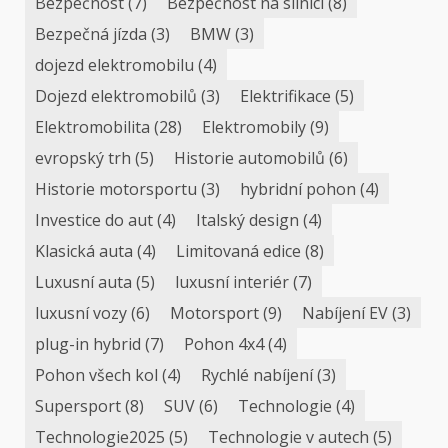
Bezpečnost
(7)
Bezpečnost na silnici
(8)
Bezpečná jízda
(3)
BMW
(3)
dojezd elektromobilu
(4)
Dojezd elektromobilů
(3)
Elektrifikace
(5)
Elektromobilita
(28)
Elektromobily
(9)
evropský trh
(5)
Historie automobilů
(6)
Historie motorsportu
(3)
hybridní pohon
(4)
Investice do aut
(4)
Italský design
(4)
Klasická auta
(4)
Limitovaná edice
(8)
Luxusní auta
(5)
luxusní interiér
(7)
luxusní vozy
(6)
Motorsport
(9)
Nabíjení EV
(3)
plug-in hybrid
(7)
Pohon 4x4
(4)
Pohon všech kol
(4)
Rychlé nabíjení
(3)
Supersport
(8)
SUV
(6)
Technologie
(4)
Technologie2025
(5)
Technologie v autech
(5)