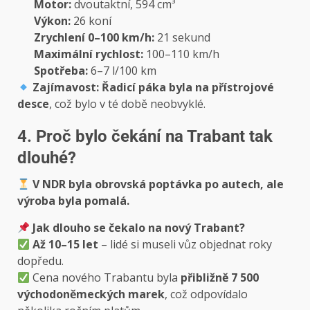
Motor:
dvoutaktní, 594 cm³
Výkon:
26 koní
Zrychlení 0–100 km/h:
21 sekund
Maximální rychlost:
100–110 km/h
Spotřeba:
6–7 l/100 km
Zajímavost:
Řadicí páka byla na přístrojové
desce
, což bylo v té době neobvyklé.
4. Proč bylo čekání na Trabant tak
dlouhé?
V NDR byla obrovská poptávka po autech, ale
výroba byla pomalá.
Jak dlouho se čekalo na nový Trabant?
Až 10–15 let
– lidé si museli vůz objednat roky
dopředu.
Cena nového Trabantu byla
přibližně 7 500
východoněmeckých marek
, což odpovídalo