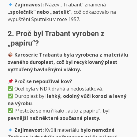
Zajímavost:
Název „Trabant“ znamená
„společník“ nebo „satelit“
, což odkazovalo na
vypuštění Sputniku v roce 1957.
2. Proč byl Trabant vyroben z
„papíru“?
Karoserie Trabantu byla vyrobena z materiálu
zvaného duroplast, což byl recyklovaný plast
vyztužený bavlněnými vlákny.
Proč se nepoužíval kov?
Ocel byla v NDR drahá a nedostatková.
Duroplast byl
lehký, odolný vůči korozi a levný
na výrobu
.
Přestože se mu říkalo „auto z papíru“, byl
pevnější než některé současné plasty
.
Zajímavost:
Kvůli materiálu
bylo nemožné