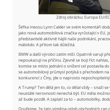
Zdroj obrázku: Europa EU/EC 
Šéfka Ineosu Lynn Calder ve svém komentáři dodává
jako nová automobilová značka vyrůstající v EU, js
představitelé aktivně hájili naše podnikání, pracov
málokdo. A přitom tak důležitá.
BMW a další výrobci zatím mlží. Opatrně varují pře
nepoukazují na příčinu. Zjevně se bojí říct nahlas,
komise se místo jednání o snížení cel postavila d
se automobilový průmysl potýká s přechodem na e
konkurencí z Číny, jde o naprosto nepochopitelný
A Trump? Ten dělá jen to, co dělal vždy – snaží se
neustálé nerovnosti nenechá být. EU měla možnost
až bude pozdě. A zaplatí za to – automobilky, doda
Doufejme, že tato výměna celně-obchodních ran p