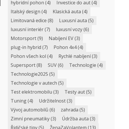
hybridní pohon
(4)
Investice do aut
(4)
Italský design
(4)
Klasická auta
(4)
Limitovaná edice
(8)
Luxusní auta
(5)
luxusní interiér
(7)
luxusní vozy
(6)
Motorsport
(9)
Nabíjení EV
(3)
plug-in hybrid
(7)
Pohon 4x4
(4)
Pohon všech kol
(4)
Rychlé nabíjení
(3)
Supersport
(8)
SUV
(6)
Technologie
(4)
Technologie2025
(5)
Technologie v autech
(5)
Test elektromobilu
(3)
Testy aut
(5)
Tuning
(4)
Udržitelnost
(3)
Vývoj automobilů
(6)
zahrada
(5)
Zimní pneumatiky
(3)
Údržba auta
(3)
Řidičské tipy
(5)
ŽenaZaVolantem
(13)