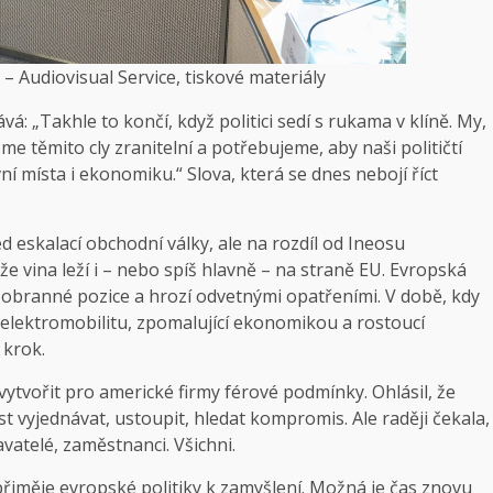
– Audiovisual Service, tiskové materiály
: „Takhle to končí, když politici sedí s rukama v klíně. My,
me těmito cly zranitelní a potřebujeme, aby naši političtí
ní místa i ekonomiku.“ Slova, která se dnes nebojí říct
d eskalací obchodní války, ale na rozdíl od Ineosu
 že vina leží i – nebo spíš hlavně – na straně EU. Evropská
o obranné pozice a hrozí odvetnými opatřeními. V době, kdy
lektromobilitu, zpomalující ekonomikou a rostoucí
 krok.
 vytvořit pro americké firmy férové podmínky. Ohlásil, že
 vyjednávat, ustoupit, hledat kompromis. Ale raději čekala,
vatelé, zaměstnanci. Všichni.
řiměje evropské politiky k zamyšlení. Možná je čas znovu