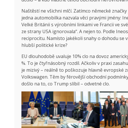
Naštěstí ne všichni mlčí. Zatímco německé značky
jedna automobilka nazvala věci pravými jmény: Ine
Velké Británii s výrobními linkami ve Francii ve své
ze strany USA ignorovala“. A nejen to. Podle Ineo
reciprocitu. Namísto jakékoli snahy o dohodu se v
hlubší politické krize?
EU dlouhodobě uvaluje 10% clo na dovoz americkýc
%. To je čtyřnásobný rozdíl. Ačkoliv v praxi zasah
je mizivý – reálně to poškozuje hlavně evropské 
Volkswagen. Těm by férovější obchodní podmínky r
došlo na to, co Trump slíbil – odvetné clo.