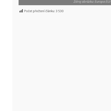
Zdroj obrázku: Europa EU/EC
Počet přečtení článku:
3 530