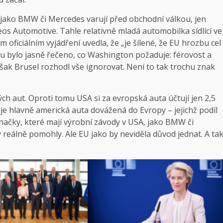
 jako BMW či Mercedes varují před obchodní válkou, jen
os Automotive. Tahle relativně mladá automobilka sídlící ve
m oficiálním vyjádření uvedla, že „je šílené, že EU hrozbu cel
su bylo jasně řečeno, co Washington požaduje: férovost a
šak Brusel rozhodl vše ignorovat. Není to tak trochu znak
h aut. Oproti tomu USA si za evropská auta účtují jen 2,5
uje hlavně americká auta dovážená do Evropy – jejichž podíl
značky, které mají výrobní závody v USA, jako BMW či
eálně pomohly. Ale EU jako by neviděla důvod jednat. A ta