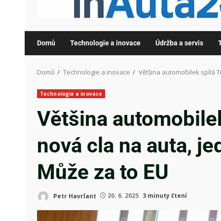
Domů
Technologie a inovace
Údržba a servis
Domů
Technologie a inovace
Většina automobilek spílá T
Technologie a inovace
Většina automobile
nová cla na auta, je
Může za to EU
Petr Havrlant
20. 6. 2025
3 minuty čtení