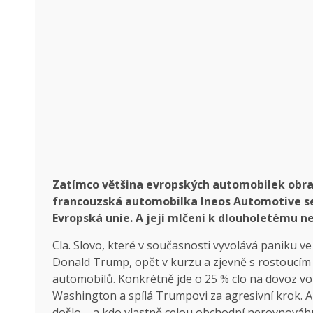
Zatímco většina evropských automobilek obrac
francouzská automobilka Ineos Automotive se 
Evropská unie. A její mlčení k dlouholetému
Cla. Slovo, které v současnosti vyvolává paniku 
Donald Trump, opět v kurzu a zjevně s rostoucím
automobilů. Konkrétně jde o 25 % clo na dovoz voz
Washington a spílá Trumpovi za agresivní krok. 
došlo – a kdo vlastně celou obchodní nerovnováhu