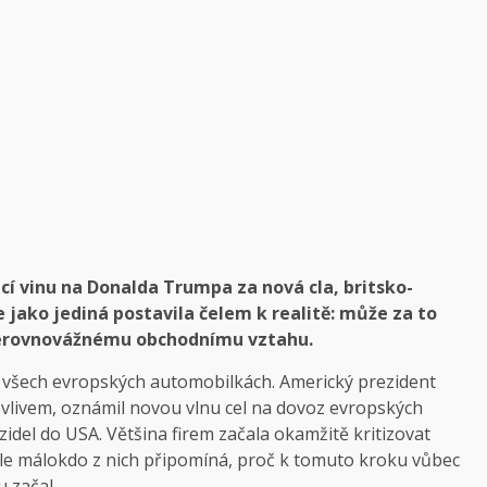
í vinu na Donalda Trumpa za nová cla, britsko-
jako jediná postavila čelem k realitě: může za to
 nerovnovážnému obchodnímu vztahu.
ve všech evropských automobilkách. Americký prezident
 vlivem, oznámil novou vlnu cel na dovoz evropských
idel do USA. Většina firem začala okamžitě kritizovat
Ale málokdo z nich připomíná, proč k tomuto kroku vůbec
 začal.