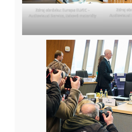
Zdroj ob
Zdroj obrázku: Europa EU/EC –
Audiovisual 
Audiovisual Service, tiskové materiály