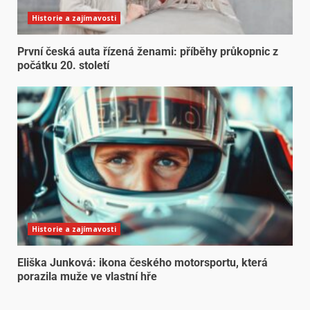
Historie a zajímavosti
První česká auta řízená ženami: příběhy průkopnic z
počátku 20. století
Historie a zajímavosti
Eliška Junková: ikona českého motorsportu, která
porazila muže ve vlastní hře