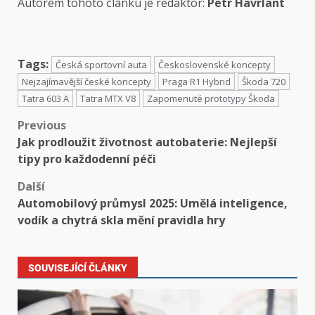
Autorem tohoto článku je redaktor:
Petr Havrlant
Tags:
Česká sportovní auta
Československé koncepty
Nejzajímavější české koncepty
Praga R1 Hybrid
Škoda 720
Tatra 603 A
Tatra MTX V8
Zapomenuté prototypy Škoda
Previous
Jak prodloužit životnost autobaterie: Nejlepší
tipy pro každodenní péči
Další
Automobilový průmysl 2025: Umělá inteligence,
vodík a chytrá skla mění pravidla hry
SOUVISEJÍCÍ ČLÁNKY