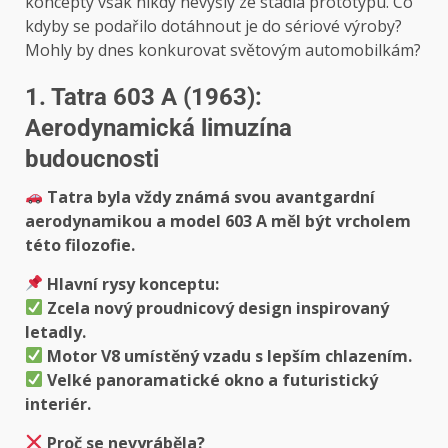
koncepty však nikdy nevyšly ze stádia prototypu. Co
kdyby se podařilo dotáhnout je do sériové výroby?
Mohly by dnes konkurovat světovým automobilkám?
1. Tatra 603 A (1963):
Aerodynamická limuzína
budoucnosti
Tatra byla vždy známá svou avantgardní
aerodynamikou a model 603 A měl být vrcholem
této filozofie.
Hlavní rysy konceptu:
Zcela nový proudnicový design inspirovaný
letadly.
Motor V8 umístěný vzadu s lepším chlazením.
Velké panoramatické okno a futuristický
interiér.
Proč se nevyráběla?