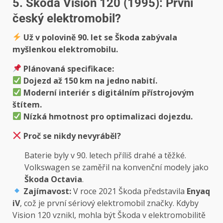
5. Škoda Vision 120 (1995): První
český elektromobil?
Už v polovině 90. let se Škoda zabývala
myšlenkou elektromobilu.
Plánovaná specifikace:
Dojezd až 150 km na jedno nabití.
Moderní interiér s digitálním přístrojovým
štítem.
Nízká hmotnost pro optimalizaci dojezdu.
Proč se nikdy nevyráběl?
Baterie byly v 90. letech příliš drahé a těžké.
Volkswagen se zaměřil na konvenční modely jako
Škoda Octavia
.
Zajímavost:
V roce 2021 Škoda představila
Enyaq
iV
, což je první sériový elektromobil značky. Kdyby
Vision 120 vznikl, mohla být Škoda v elektromobilitě