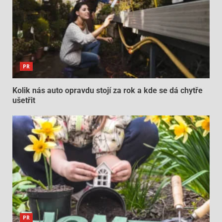
PR
Kolik nás auto opravdu stojí za rok a kde se dá chytře
ušetřit
PR