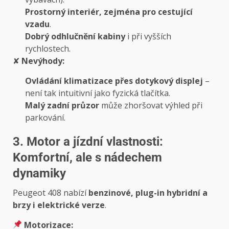
Prostorný interiér, zejména pro cestující
vzadu
.
Dobrý odhlučnění kabiny
i při vyšších
rychlostech.
✘
Nevýhody:
Ovládání klimatizace přes dotykový displej
–
není tak intuitivní jako fyzická tlačítka.
Malý zadní průzor
může zhoršovat výhled při
parkování.
3. Motor a jízdní vlastnosti:
Komfortní, ale s nádechem
dynamiky
Peugeot 408 nabízí
benzinové, plug-in hybridní a
brzy i elektrické verze
.
Motorizace: