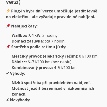
verzí)
Plug-in hybridní verze umožňuje jezdit levně
na elektřinu, ale vyžaduje pravidelné nabíjení.
Nabíjecí časy:
Wallbox 7,4 kW:
2 hodiny
Domácí zásuvka:
cca 7 hodin
Spotřeba podle režimu jízdy:
Městský provoz (elektrický režim):
0 l/100 km
Dálnice:
6–7 l/100 km (bez nabití)
Kombinovaný provoz:
4–5 l/100 km
✔
Výhody:
Nízká spotřeba při pravidelném nabíjení.
Možnost jezdit bezemisně v nízkoemisních
zónách.
✘
Nevýhody: