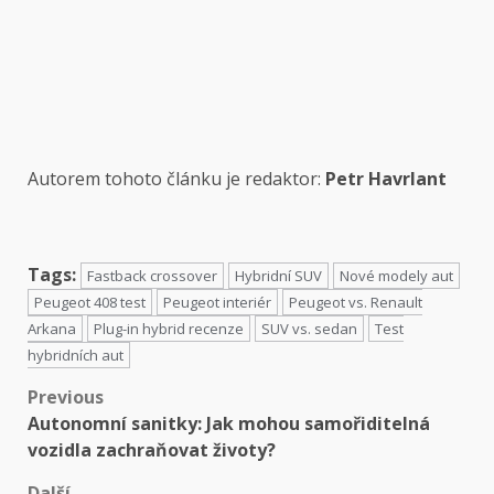
Autorem tohoto článku je redaktor:
Petr Havrlant
Tags:
Fastback crossover
Hybridní SUV
Nové modely aut
Peugeot 408 test
Peugeot interiér
Peugeot vs. Renault
Arkana
Plug-in hybrid recenze
SUV vs. sedan
Test
hybridních aut
Previous
Autonomní sanitky: Jak mohou samořiditelná
vozidla zachraňovat životy?
Další