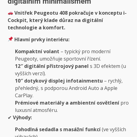
digitálním minimalismem
Vnitřek Peugeotu 408 pokračuje v konceptu i-
Cockpit, který klade důraz na digitální
technologie a komfort.
Hlavní prvky interiéru:
Kompaktní volant
– typický pro moderní
Peugeoty, umožňuje sportovní řízení.
12″ digitální přístrojový panel
s 3D efektem (u
vyšších verzí).
10″ dotykový displej infotainmentu
– rychlý,
přehledný, s podporou Android Auto a Apple
CarPlay.
Prémiové materiály a ambientní osvětlení
pro
luxusní atmosféru.
✔
Výhody:
Pohodlná sedadla s masážní funkcí
(ve vyšších
výbavách).