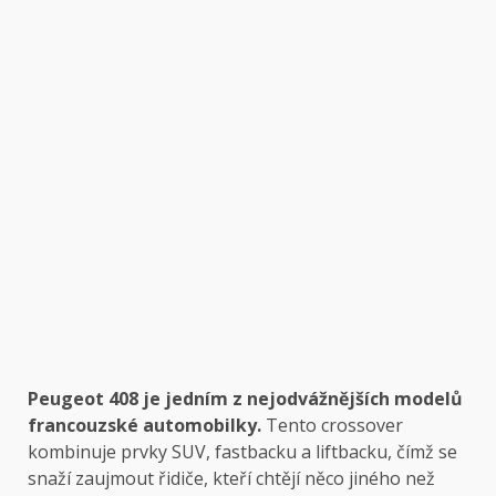
Peugeot 408 je jedním z nejodvážnějších modelů
francouzské automobilky.
Tento crossover
kombinuje prvky SUV, fastbacku a liftbacku, čímž se
snaží zaujmout řidiče, kteří chtějí něco jiného než