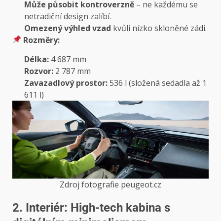
Může působit kontroverzně
– ne každému se
netradiční design zalíbí.
Omezený výhled vzad
kvůli nízko skloněné zádi.
Rozměry:
Délka:
4 687 mm
Rozvor:
2 787 mm
Zavazadlový prostor:
536 l (složená sedadla až 1
611 l)
Zdroj fotografie peugeot.cz
2. Interiér: High-tech kabina s