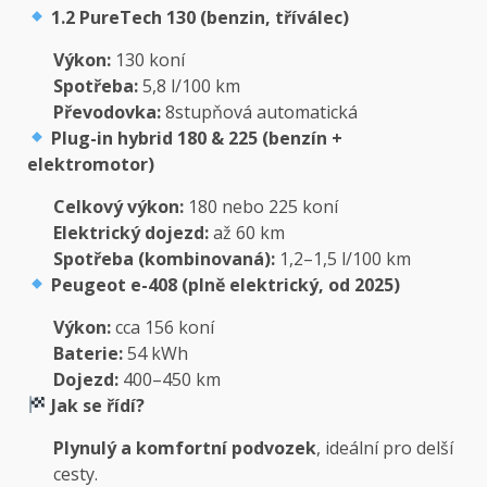
1.2 PureTech 130 (benzin, tříválec)
Výkon:
130 koní
Spotřeba:
5,8 l/100 km
Převodovka:
8stupňová automatická
Plug-in hybrid 180 & 225 (benzín +
elektromotor)
Celkový výkon:
180 nebo 225 koní
Elektrický dojezd:
až 60 km
Spotřeba (kombinovaná):
1,2–1,5 l/100 km
Peugeot e-408 (plně elektrický, od 2025)
Výkon:
cca 156 koní
Baterie:
54 kWh
Dojezd:
400–450 km
Jak se řídí?
Plynulý a komfortní podvozek
, ideální pro delší
cesty.